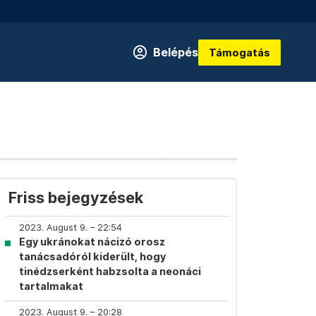
Belépés
Támogatás
n
Friss bejegyzések
2023. August 9. – 22:54
Egy ukránokat nácizó orosz
tanácsadóról kiderült, hogy
tinédzserként habzsolta a neonáci
tartalmakat
2023. August 9. – 20:28