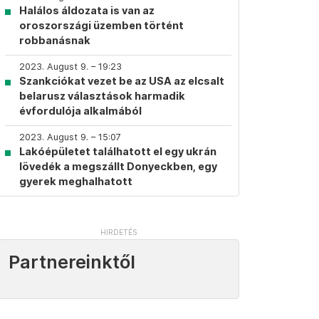
Halálos áldozata is van az
oroszországi üzemben történt
robbanásnak
2023. August 9. – 19:23
Szankciókat vezet be az USA az elcsalt
belarusz választások harmadik
évfordulója alkalmából
2023. August 9. – 15:07
Lakóépületet találhatott el egy ukrán
lövedék a megszállt Donyeckben, egy
gyerek meghalhatott
Partnereinktől