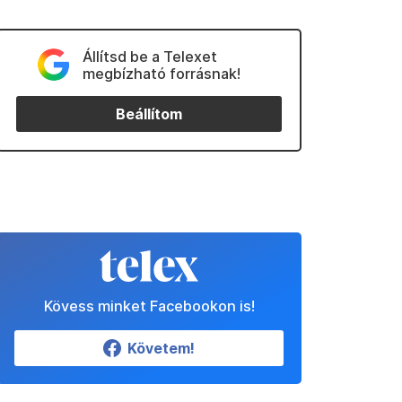
Állítsd be a Telexet
megbízható forrásnak!
Beállítom
Kövess minket Facebookon is!
Követem!