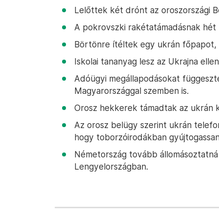
Lelőttek két drónt az oroszországi B
A pokrovszki rakétatámadásnak hét h
Börtönre ítéltek egy ukrán főpapot, 
Iskolai tananyag lesz az Ukrajna ell
Adóügyi megállapodásokat függeszte
Magyarországgal szemben is.
Orosz hekkerek támadtak az ukrán k
Az orosz belügy szerint ukrán telefo
hogy toborzóirodákban gyújtogassan
Németország tovább állomásoztatná 
Lengyelországban.