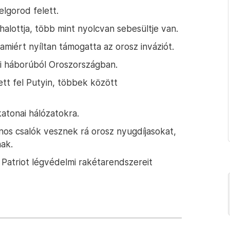
elgorod felett.
alottja, több mint nyolcvan sebesültje van.
amiért nyíltan támogatta az orosz inváziót.
eni háborúból Oroszországban.
tt fel Putyin, többek között
atonai hálózatokra.
nos csalók vesznek rá orosz nyugdíjasokat,
ak.
Patriot légvédelmi rakétarendszereit