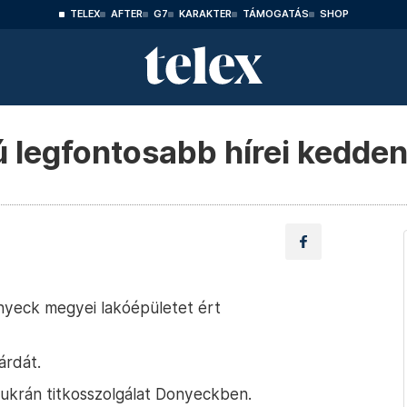
TELEX
AFTER
G7
KARAKTER
TÁMOGATÁS
SHOP
ú legfontosabb hírei kedde
yeck megyei lakóépületet ért
árdát.
 ukrán titkosszolgálat Donyeckben.