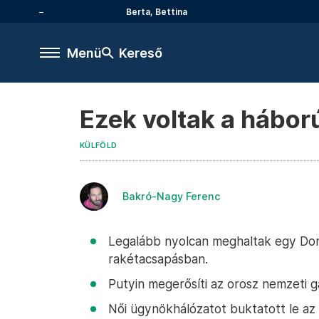
Berta, Bettina
Menü
Kereső
Ezek voltak a hábor
KÜLFÖLD
Bakró-Nagy Ferenc
Legalább nyolcan meghaltak egy Don
rakétacsapásban.
Putyin megerősíti az orosz nemzeti g
Női ügynökhálózatot buktatott le az