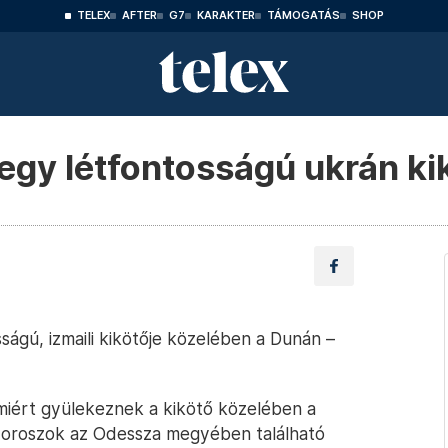
TELEX
AFTER
G7
KARAKTER
TÁMOGATÁS
SHOP
egy létfontosságú ukrán ki
ságú, izmaili kikötője közelében a Dunán –
miért gyülekeznek a kikötő közelében a
z oroszok az Odessza megyében található