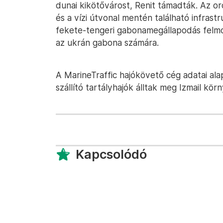
dunai kikötővárost, Renit támadták. Az o
és a vízi útvonal mentén található infrastr
fekete-tengeri gabonamegállapodás felmon
az ukrán gabona számára.
A MarineTraffic hajókövető cég adatai al
szállító tartályhajók álltak meg Izmail kör
Kapcsolódó