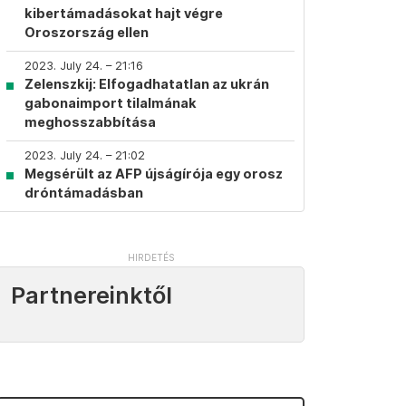
kibertámadásokat hajt végre
Oroszország ellen
2023. July 24. – 21:16
Zelenszkij: Elfogadhatatlan az ukrán
gabonaimport tilalmának
meghosszabbítása
2023. July 24. – 21:02
Megsérült az AFP újságírója egy orosz
dróntámadásban
Partnereinktől