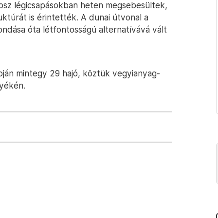
rosz légicsapásokban heten megsebesültek,
uktúrát is érintették. A dunai útvonal a
dása óta létfontosságú alternatívává vált
apján mintegy 29 hajó, köztük vegyianyag-
nyékén.