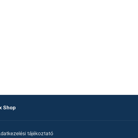
x Shop
datkezelési tájékoztató