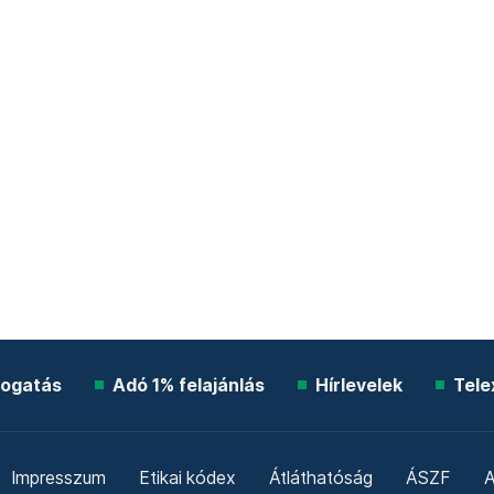
ogatás
Adó 1% felajánlás
Hírlevelek
Tele
Impresszum
Etikai kódex
Átláthatóság
ÁSZF
A