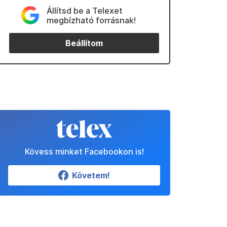
Állítsd be a Telexet
megbízható forrásnak!
Beállítom
Kövess minket Facebookon is!
Követem!