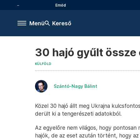
Emőd
Menü
Kereső
30 hajó gyűlt össze 
KÜLFÖLD
Szántó-Nagy Bálint
Közel 30 hajó állt meg Ukrajna kulcsfontos
derült ki a tengerészeti adatokból.
Az egyelőre nem világos, hogy pontosan 
hajók, de az eset azután történt, hogy a