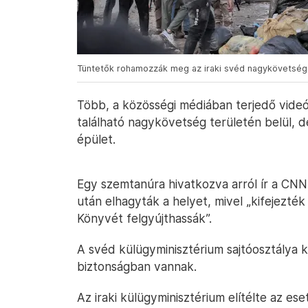
Tüntetők rohamozzák meg az iraki svéd nagykövetség
Több, a közösségi médiában terjedő videó 
található nagykövetség területén belül, de
épület.
Egy szemtanúra hivatkozva arról ír a CNN
után elhagyták a helyet, mivel „kifejezték
Könyvét felgyújthassák”.
A svéd külügyminisztérium sajtóosztálya 
biztonságban vannak.
Az iraki külügyminisztérium elítélte az ese