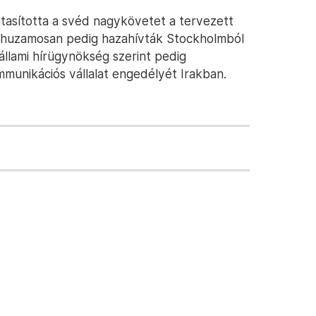
iutasította a svéd nagykövetet a tervezett
árhuzamosan pedig hazahívták Stockholmból
 állami hírügynökség szerint pedig
mmunikációs vállalat engedélyét Irakban.