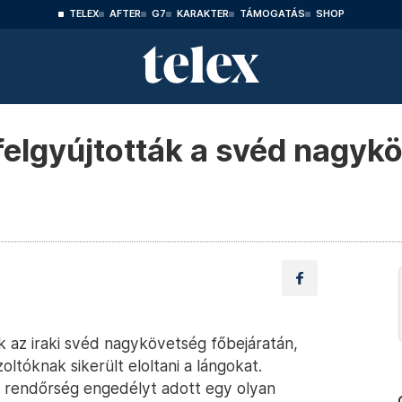
TELEX
AFTER
G7
KARAKTER
TÁMOGATÁS
SHOP
elgyújtották a svéd nagyk
 az iraki svéd nagykövetség főbejáratán,
zoltóknak sikerült eloltani a lángokat.
i rendőrség engedélyt adott egy olyan