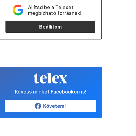
Állítsd be a Telexet
megbízható forrásnak!
Beállítom
Kövess minket Facebookon is!
Követem!