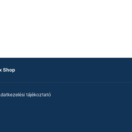
x Shop
datkezelési tájékoztató
zat
Telex Sales