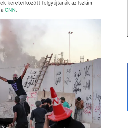
k keretei között felgyújtanák az Iszlám
a a
CNN
.