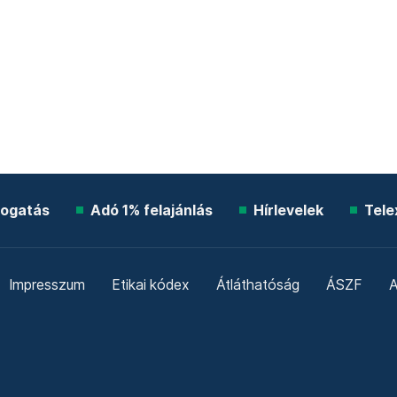
ogatás
Adó 1% felajánlás
Hírlevelek
Tele
Impresszum
Etikai kódex
Átláthatóság
ÁSZF
A
Süti beállítások
Szabályzatok
Kommentelési szabály