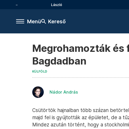
László
Menü
Kereső
Megrohamozták és f
Bagdadban
KÜLFÖLD
Nádor András
Csütörtök hajnalban több százan betörtek
majd fel is gyújtották az épületet, de a tű
Mindez azután történt, hogy a stockholm