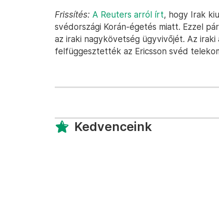
Frissítés:
A Reuters arról írt
, hogy Irak k
svédországi Korán-égetés miatt. Ezzel p
az iraki nagykövetség ügyvivőjét. Az iraki
felfüggesztették az Ericsson svéd teleko
Kedvenceink