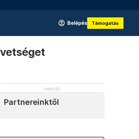
Belépés
Támogatás
övetséget
Partnereinktől