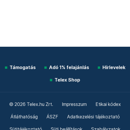
Támogatás
Adó 1% felajánlás
Hírlevelek
Telex Shop
© 2026 Telex.hu Zrt.
Impresszum
Etikai kódex
Átláthatóság
ÁSZF
Adatkezelési tájékoztató
Sütitájékoztató
Süti beállítások
Szabályzatok