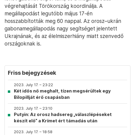
végrehajtását Törökország koordinálja. A
megállapodást legutóbb május 17-én
hosszabbították meg 60 nappal. Az orosz–ukrán
gabonamegállapodás nagy segítséget jelentett
Ukrajnának, és az élelmiszerhiány miatt szenvedő
országoknak is.
Friss bejegyzések
2023. July 17. – 23:22
Két idős nő meghalt, tízen megsérültek egy
Bilopillját érő csapásban
2023. July 17. – 23:10
Putyin: Az orosz hadsereg „válaszlépéseket
készít elő” a Krímet ért támadás után
2023. July 17. – 18:58