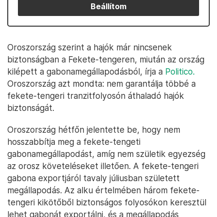
Beállítom
Oroszország szerint a hajók már nincsenek
biztonságban a Fekete-tengeren, miután az ország
kilépett a gabonamegállapodásból, írja a
Politico.
Oroszország azt mondta: nem garantálja többé a
fekete-tengeri tranzitfolyosón áthaladó hajók
biztonságát.
Oroszország hétfőn jelentette be, hogy nem
hosszabbítja meg a fekete-tengeti
gabonamegállapodást, amíg nem születik egyezség
az orosz követeléseket illetően. A fekete-tengeri
gabona exportjáról tavaly júliusban született
megállapodás. Az alku értelmében három fekete-
tengeri kikötőből biztonságos folyosókon keresztül
lehet gabonát exportálni, és a megállapodás