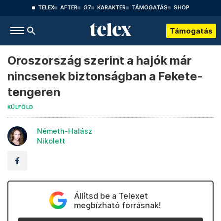
TELEX
AFTER
G7
KARAKTER
TÁMOGATÁS
SHOP
Támogatás
Oroszország szerint a hajók már
nincsenek biztonságban a Fekete-
tengeren
KÜLFÖLD
Németh-Halász
Nikolett
Állítsd be a Telexet
megbízható forrásnak!