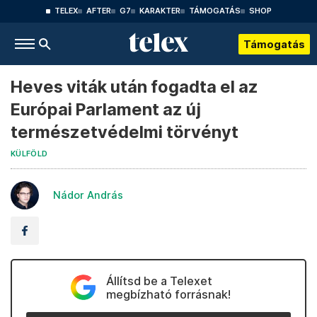
TELEX
AFTER
G7
KARAKTER
TÁMOGATÁS
SHOP
Támogatás
Heves viták után fogadta el az
Európai Parlament az új
természetvédelmi törvényt
KÜLFÖLD
Nádor András
Állítsd be a Telexet
megbízható forrásnak!