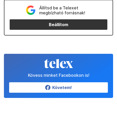
Állítsd be a Telexet
megbízható forrásnak!
Beállítom
Kövess minket Facebookon is!
Követem!