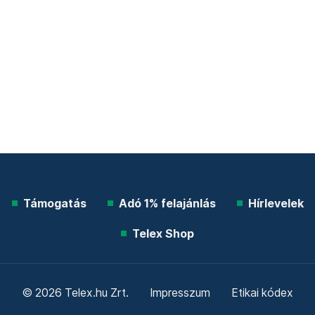
Támogatás
Adó 1% felajánlás
Hírlevelek
Telex Shop
© 2026 Telex.hu Zrt.
Impresszum
Etikai kódex