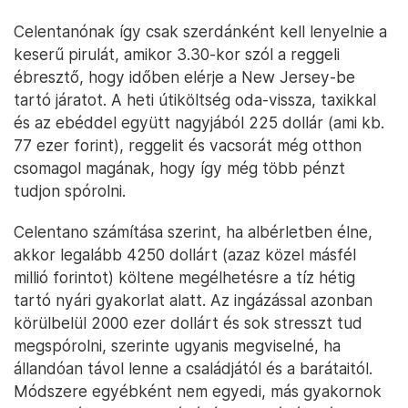
Celentanónak így csak szerdánként kell lenyelnie a
keserű pirulát, amikor 3.30-kor szól a reggeli
ébresztő, hogy időben elérje a New Jersey-be
tartó járatot. A heti útiköltség oda-vissza, taxikkal
és az ebéddel együtt nagyjából 225 dollár (ami kb.
77 ezer forint), reggelit és vacsorát még otthon
csomagol magának, hogy így még több pénzt
tudjon spórolni.
Celentano számítása szerint, ha albérletben élne,
akkor legalább 4250 dollárt (azaz közel másfél
millió forintot) költene megélhetésre a tíz hétig
tartó nyári gyakorlat alatt. Az ingázással azonban
körülbelül 2000 ezer dollárt és sok stresszt tud
megspórolni, szerinte ugyanis megviselné, ha
állandóan távol lenne a családjától és a barátaitól.
Módszere egyébként nem egyedi, más gyakornok