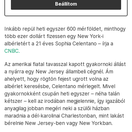
Beállítom
Inkább repül heti egyszer 600 mérföldet, minthogy
több ezer dollárt fizessen egy New York-i
albérletért a 21 éves Sophia Celentano – írja a
CNBC.
Az amerikai fiatal tavasszal kapott gyakornoki állást
a nyárra egy New Jersey állambeli cégnél. Ám
ahelyett, hogy rögtön fejest ugrott volna az
albérlet keresésbe, Celentano mérlegelt. Mivel
gyakornokként csupán heti egyszer – néha talán
kétszer – kell az irodában megjelennie, így igazából
anyagilag jobban megéri neki a szülői házban
maradnia a dél-karolinai Charlestonban, mint lakást
bérelnie New Jersey-ben vagy New Yorkban.