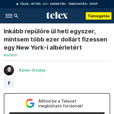
TELEX
AFTER
G7
KARAKTER
TÁMOGATÁS
SHOP
Támogatás
Inkább repülőre ül heti egyszer,
mintsem több ezer dollárt fizessen
egy New York-i albérletért
KÜLFÖLD
Kaiser Orsolya
Állítsd be a Telexet
megbízható forrásnak!