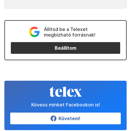
Állítsd be a Telexet
megbízható forrásnak!
Beállítom
Kövess minket Facebookon is!
Követem!