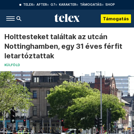
TELEX
AFTER
G7
KARAKTER
TÁMOGATÁS
SHOP
Támogatás
Holttesteket találtak az utcán
Nottinghamben, egy 31 éves férfit
letartóztattak
KÜLFÖLD