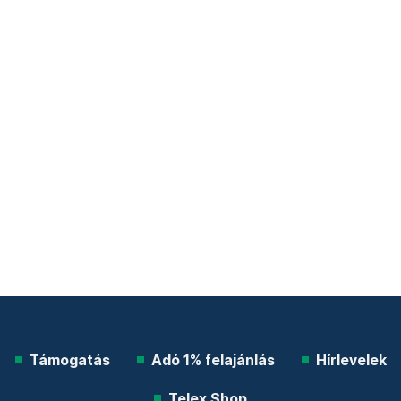
Támogatás
Adó 1% felajánlás
Hírlevelek
Telex Shop