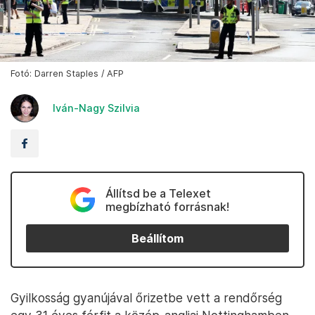
Fotó: Darren Staples / AFP
Iván-Nagy Szilvia
Állítsd be a Telexet
megbízható forrásnak!
Beállítom
Gyilkosság gyanújával őrizetbe vett a rendőrség