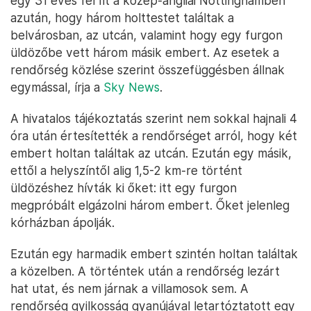
egy 31 éves férfit a közép-angliai Nottinghamben
azután, hogy három holttestet találtak a
belvárosban, az utcán, valamint hogy egy furgon
üldözőbe vett három másik embert. Az esetek a
rendőrség közlése szerint összefüggésben állnak
egymással, írja a
Sky News
.
A hivatalos tájékoztatás szerint nem sokkal hajnali 4
óra után értesítették a rendőrséget arról, hogy két
embert holtan találtak az utcán. Ezután egy másik,
ettől a helyszíntől alig 1,5-2 km-re történt
üldözéshez hívták ki őket: itt egy furgon
megpróbált elgázolni három embert. Őket jelenleg
kórházban ápolják.
Ezután egy harmadik embert szintén holtan találtak
a közelben. A történtek után a rendőrség lezárt
hat utat, és nem járnak a villamosok sem. A
rendőrség gyilkosság gyanújával letartóztatott egy