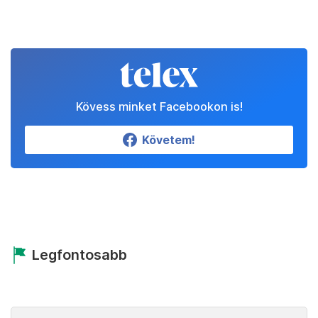
Kövess minket Facebookon is!
Követem!
Legfontosabb