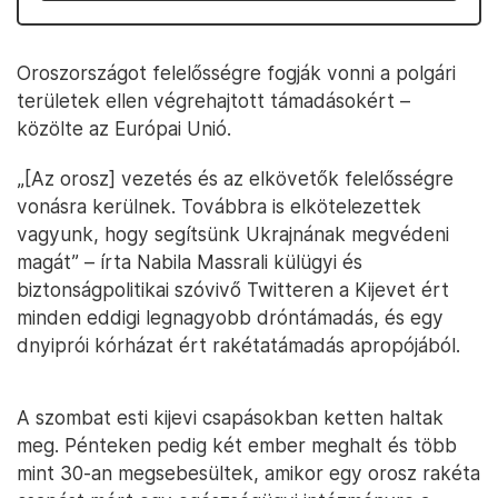
Oroszországot felelősségre fogják vonni a polgári
területek ellen végrehajtott támadásokért –
közölte az Európai Unió.
„[Az orosz] vezetés és az elkövetők felelősségre
vonásra kerülnek. Továbbra is elkötelezettek
vagyunk, hogy segítsünk Ukrajnának megvédeni
magát” – írta Nabila Massrali külügyi és
biztonságpolitikai szóvivő Twitteren a Kijevet ért
minden eddigi legnagyobb dróntámadás, és egy
dnyiprói kórházat ért rakétatámadás apropójából.
A szombat esti kijevi csapásokban ketten haltak
meg. Pénteken pedig két ember meghalt és több
mint 30-an megsebesültek, amikor egy orosz rakéta