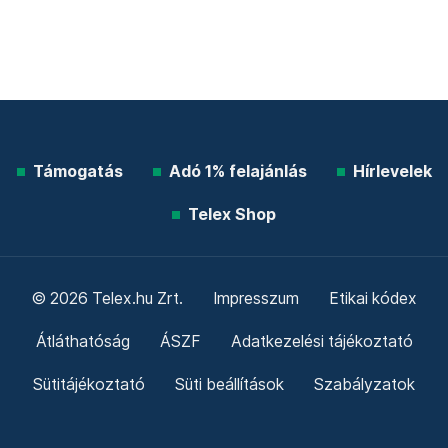
Támogatás
Adó 1% felajánlás
Hírlevelek
Telex Shop
© 2026 Telex.hu Zrt.
Impresszum
Etikai kódex
Átláthatóság
ÁSZF
Adatkezelési tájékoztató
Sütitájékoztató
Süti beállítások
Szabályzatok
Kommentelési szabályzat
Telex Sales