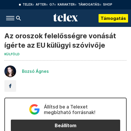
TELEX
AFTER
G7
KARAKTER
TÁMOGATÁS
SHOP
Támogatás
Az oroszok felelősségre vonását
ígérte az EU külügyi szóvivője
KÜLFÖLD
Bozsó Ágnes
Állítsd be a Telexet
megbízható forrásnak!
Beállítom