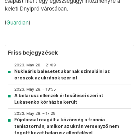
csapást mért egy egészségügyi intézményre a
keleti Dnyipró városában.
(
Guardian
)
Friss bejegyzések
2023. May 28. – 21:09
Nukleáris balesetet akarnak szimulálni az
oroszok az ukránok szerint
2023. May 28. – 18:55
A belarusz ellenzék értesülései szerint
Lukasenko kórházba került
2023. May 28. – 17:29
Fújolással reagált a közönség a francia
tenisztornán, amikor az ukrán versenyző nem
fogott kezet belarusz ellenfelével