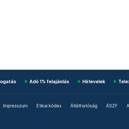
ogatás
Adó 1% felajánlás
Hírlevelek
Tele
Impresszum
Etikai kódex
Átláthatóság
ÁSZF
A
Süti beállítások
Szabályzatok
Kommentelési szabály