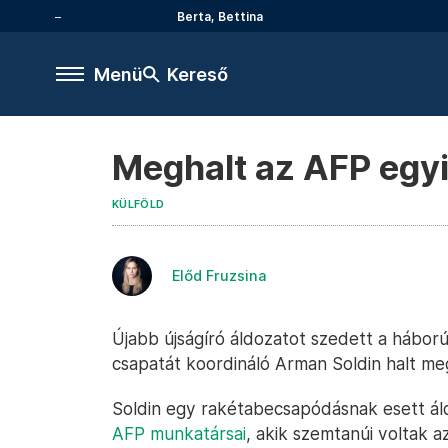
Berta, Bettina
Menü
Kereső
Meghalt az AFP egyi
KÜLFÖLD
Előd Fruzsina
Újabb újságíró áldozatot szedett a háború
csapatát koordináló Arman Soldin halt me
Soldin egy rakétabecsapódásnak esett ál
AFP munkatársai
, akik szemtanúi voltak 