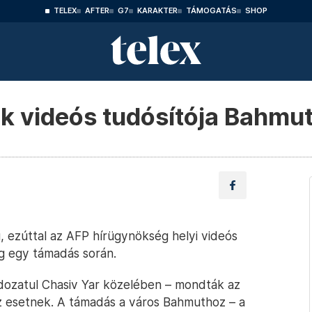
TELEX
AFTER
G7
KARAKTER
TÁMOGATÁS
SHOP
k videós tudósítója Bahmu
, ezúttal az AFP hírügynökség helyi videós
g egy támadás során.
dozatul Chasiv Yar közelében – mondták az
az esetnek. A támadás a város Bahmuthoz – a