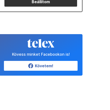
Beállítom
Kövess minket Facebookon is!
Követem!