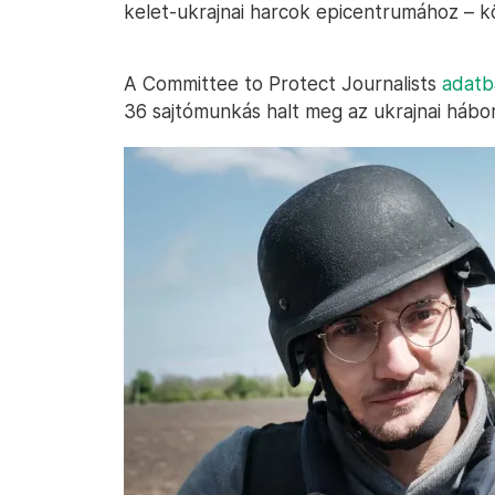
kelet-ukrajnai harcok epicentrumához – kö
A Committee to Protect Journalists
adatbá
36 sajtómunkás halt meg az ukrajnai há