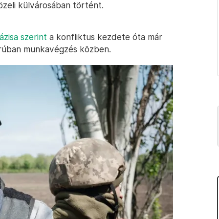
zeli külvárosában történt.
zisa szerint
a konfliktus kezdete óta már
borúban munkavégzés közben.