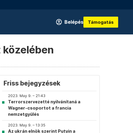
Belépés
Támogatás
t közelében
Friss bejegyzések
2023. May 9. – 21:43
Terrorszervezetté nyilvánítaná a
Wagner-csoportot a francia
nemzetgyűlés
2023. May 9. – 13:35
Az ukrán elnök szerint Putyin a