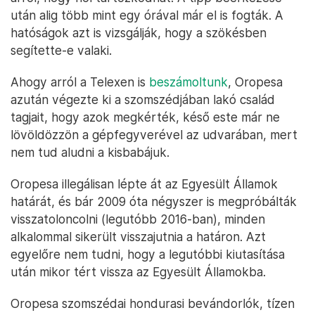
után alig több mint egy órával már el is fogták. A
hatóságok azt is vizsgálják, hogy a szökésben
segítette-e valaki.
Ahogy arról a Telexen is
beszámoltunk
, Oropesa
azután végezte ki a szomszédjában lakó család
tagjait, hogy azok megkérték, késő este már ne
lövöldözzön a gépfegyverével az udvarában, mert
nem tud aludni a kisbabájuk.
Oropesa illegálisan lépte át az Egyesült Államok
határát, és bár 2009 óta négyszer is megpróbálták
visszatoloncolni (legutóbb 2016-ban), minden
alkalommal sikerült visszajutnia a határon. Azt
egyelőre nem tudni, hogy a legutóbbi kiutasítása
után mikor tért vissza az Egyesült Államokba.
Oropesa szomszédai hondurasi bevándorlók, tízen