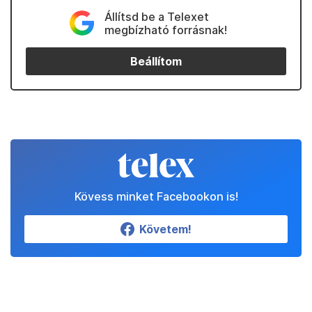
Állítsd be a Telexet
megbízható forrásnak!
Beállítom
Kövess minket Facebookon is!
Követem!