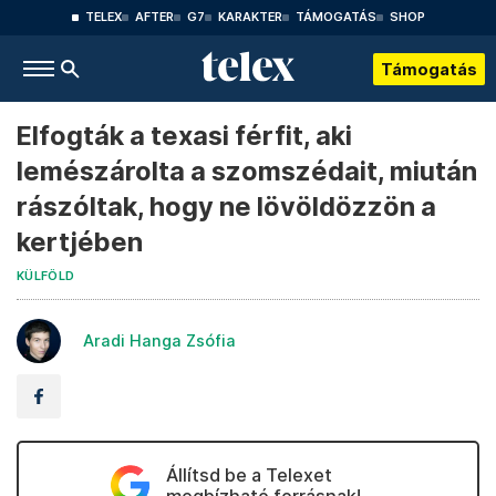
TELEX
AFTER
G7
KARAKTER
TÁMOGATÁS
SHOP
Támogatás
Elfogták a texasi férfit, aki
lemészárolta a szomszédait, miután
rászóltak, hogy ne lövöldözzön a
kertjében
KÜLFÖLD
Aradi Hanga Zsófia
Állítsd be a Telexet