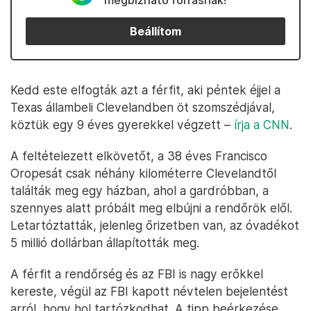
megbízható forrásnak!
Beállítom
Kedd este elfogták azt a férfit, aki péntek éjjel a
Texas állambeli Clevelandben öt szomszédjával,
köztük egy 9 éves gyerekkel végzett –
írja a CNN
.
A feltételezett elkövetőt, a 38 éves Francisco
Oropesát csak néhány kilométerre Clevelandtől
találták meg egy házban, ahol a gardróbban, a
szennyes alatt próbált meg elbújni a rendőrök elől.
Letartóztatták, jelenleg őrizetben van, az óvadékot
5 millió dollárban állapították meg.
A férfit a rendőrség és az FBI is nagy erőkkel
kereste, végül az FBI kapott névtelen bejelentést
arról, hogy hol tartózkodhat. A tipp beérkezése