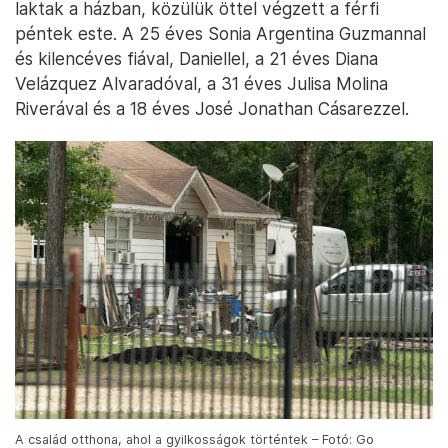
laktak a házban, közülük öttel végzett a férfi
péntek este. A 25 éves Sonia Argentina Guzmannal
és kilencéves fiával, Daniellel, a 21 éves Diana
Velázquez Alvaradóval, a 31 éves Julisa Molina
Riverával és a 18 éves José Jonathan Cásarezzel.
A család otthona, ahol a gyilkosságok történtek – Fotó: Go