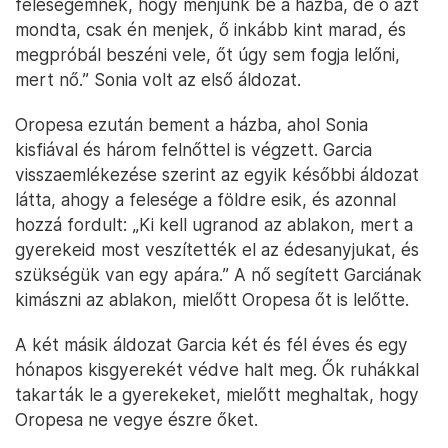
feleségemnek, hogy menjünk be a házba, de ő azt
mondta, csak én menjek, ő inkább kint marad, és
megpróbál beszéni vele, őt úgy sem fogja lelőni,
mert nő.” Sonia volt az első áldozat.
Oropesa ezután bement a házba, ahol Sonia
kisfiával és három felnőttel is végzett. Garcia
visszaemlékezése szerint az egyik későbbi áldozat
látta, ahogy a felesége a földre esik, és azonnal
hozzá fordult: „Ki kell ugranod az ablakon, mert a
gyerekeid most veszítették el az édesanyjukat, és
szükségük van egy apára.” A nő segített Garciának
kimászni az ablakon, mielőtt Oropesa őt is lelőtte.
A két másik áldozat Garcia két és fél éves és egy
hónapos kisgyerekét védve halt meg. Ők ruhákkal
takarták le a gyerekeket, mielőtt meghaltak, hogy
Oropesa ne vegye észre őket.