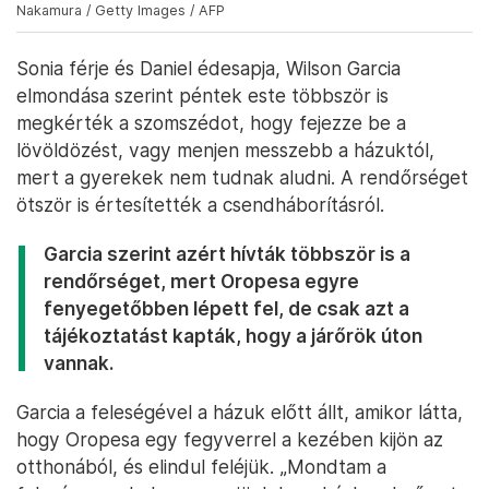
Nakamura / Getty Images / AFP
Sonia férje és Daniel édesapja, Wilson Garcia
elmondása szerint péntek este többször is
megkérték a szomszédot, hogy fejezze be a
lövöldözést, vagy menjen messzebb a házuktól,
mert a gyerekek nem tudnak aludni. A rendőrséget
ötször is értesítették a csendháborításról.
Garcia szerint azért hívták többször is a
rendőrséget, mert Oropesa egyre
fenyegetőbben lépett fel, de csak azt a
tájékoztatást kapták, hogy a járőrök úton
vannak.
Garcia a feleségével a házuk előtt állt, amikor látta,
hogy Oropesa egy fegyverrel a kezében kijön az
otthonából, és elindul feléjük. „Mondtam a