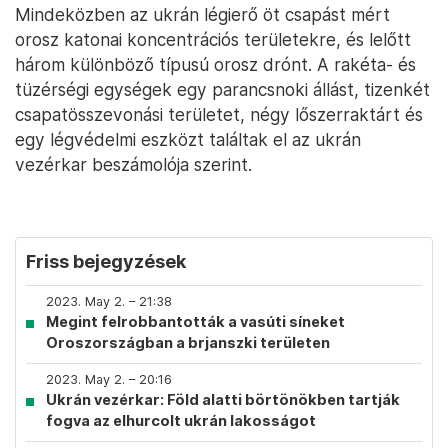
Mindeközben az ukrán légierő öt csapást mért
orosz katonai koncentrációs területekre, és lelőtt
három különböző típusú orosz drónt. A rakéta- és
tüzérségi egységek egy parancsnoki állást, tizenkét
csapatösszevonási területet, négy lőszerraktárt és
egy légvédelmi eszközt találtak el az ukrán
vezérkar beszámolója szerint.
Friss bejegyzések
2023. May 2. – 21:38
Megint felrobbantották a vasúti síneket
Oroszországban a brjanszki területen
2023. May 2. – 20:16
Ukrán vezérkar: Föld alatti börtönökben tartják
fogva az elhurcolt ukrán lakosságot