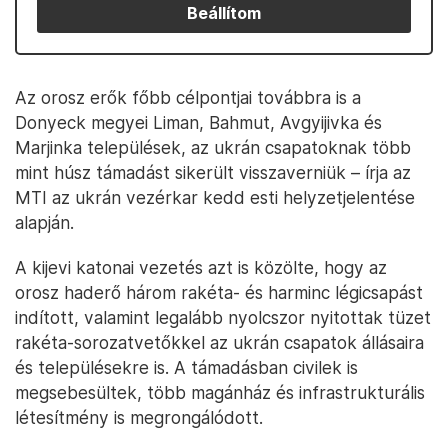
Beállítom
Az orosz erők főbb célpontjai továbbra is a
Donyeck megyei Liman, Bahmut, Avgyijivka és
Marjinka települések, az ukrán csapatoknak több
mint húsz támadást sikerült visszaverniük – írja az
MTI az ukrán vezérkar kedd esti helyzetjelentése
alapján.
A kijevi katonai vezetés azt is közölte, hogy az
orosz haderő három rakéta- és harminc légicsapást
indított, valamint legalább nyolcszor nyitottak tüzet
rakéta-sorozatvetőkkel az ukrán csapatok állásaira
és településekre is. A támadásban civilek is
megsebesültek, több magánház és infrastrukturális
létesítmény is megrongálódott.