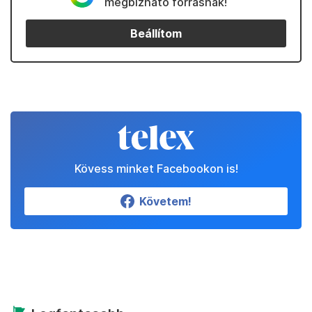
megbízható forrásnak!
Beállítom
Kövess minket Facebookon is!
Követem!