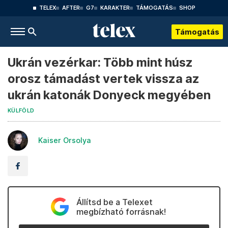
TELEX
AFTER
G7
KARAKTER
TÁMOGATÁS
SHOP
Támogatás
Ukrán vezérkar: Több mint húsz
orosz támadást vertek vissza az
ukrán katonák Donyeck megyében
KÜLFÖLD
Kaiser Orsolya
Állítsd be a Telexet
megbízható forrásnak!