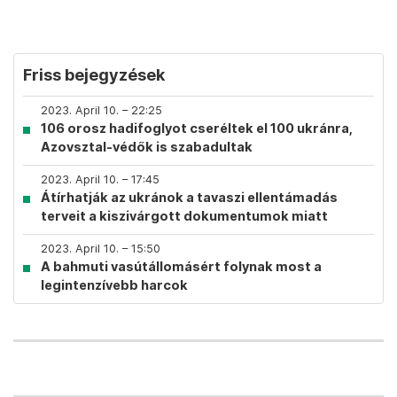
Friss bejegyzések
2023. April 10. – 22:25
106 orosz hadifoglyot cseréltek el 100 ukránra,
Azovsztal-védők is szabadultak
2023. April 10. – 17:45
Átírhatják az ukránok a tavaszi ellentámadás
terveit a kiszivárgott dokumentumok miatt
2023. April 10. – 15:50
A bahmuti vasútállomásért folynak most a
legintenzívebb harcok