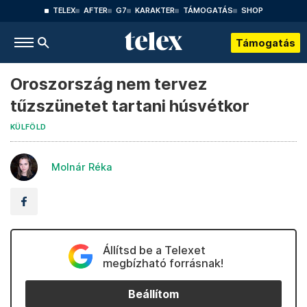
TELEX
AFTER
G7
KARAKTER
TÁMOGATÁS
SHOP
Támogatás
Oroszország nem tervez
tűzszünetet tartani húsvétkor
KÜLFÖLD
Molnár Réka
Állítsd be a Telexet
megbízható forrásnak!
Beállítom