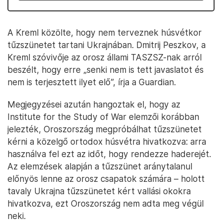
A Kreml közölte, hogy nem terveznek húsvétkor
tűzszünetet tartani Ukrajnában. Dmitrij Peszkov, a
Kreml szóvivője az orosz állami TASZSZ-nak arról
beszélt, hogy erre „senki nem is tett javaslatot és
nem is terjesztett ilyet elő”, írja a Guardian.
Megjegyzései azután hangoztak el, hogy az
Institute for the Study of War elemzői korábban
jelezték, Oroszország megpróbálhat tűzszünetet
kérni a közelgő ortodox húsvétra hivatkozva: arra
használva fel ezt az időt, hogy rendezze haderejét.
Az elemzések alapján a tűzszünet aránytalanul
előnyös lenne az orosz csapatok számára – holott
tavaly Ukrajna tűzszünetet kért vallási okokra
hivatkozva, ezt Oroszország nem adta meg végül
neki.