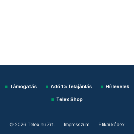
Támogatás
Adó 1% felajánlás
Hírlevelek
Telex Shop
© 2026 Telex.hu Zrt.
Impresszum
Etikai kódex