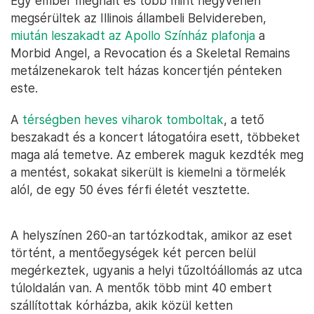
Egy ember meghalt és több mint negyvenen
megsérültek az Illinois állambeli Belvidereben,
miután leszakadt az Apollo Színház plafonja
a
Morbid Angel, a Revocation és a Skeletal Remains
metálzenekarok telt házas koncertjén pénteken
este.
A
térségben heves viharok tomboltak
, a tető
beszakadt és a koncert látogatóira esett, többeket
maga alá temetve. Az emberek maguk kezdték meg
a mentést, sokakat sikerült is kiemelni a törmelék
alól, de egy 50 éves férfi életét vesztette.
A helyszínen 260-an tartózkodtak, amikor az eset
történt, a mentőegységek két percen belül
megérkeztek, ugyanis a helyi tűzoltóállomás az utca
túloldalán van. A mentők több mint 40 embert
szállítottak kórházba, akik közül ketten