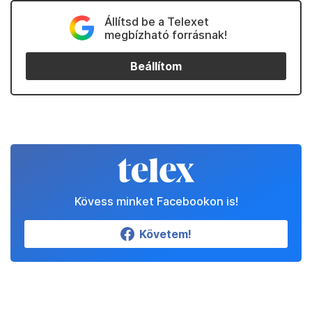
Állítsd be a Telexet
megbízható forrásnak!
Beállítom
Kövess minket Facebookon is!
Követem!