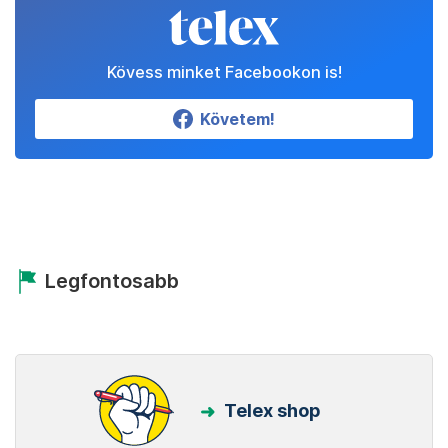
Kövess minket Facebookon is!
Követem!
Legfontosabb
Telex shop