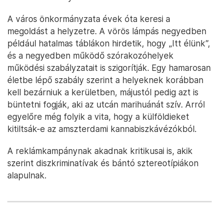
A város önkormányzata évek óta keresi a
megoldást a helyzetre. A vörös lámpás negyedben
például hatalmas táblákon hirdetik, hogy „Itt élünk”,
és a negyedben működő szórakozóhelyek
működési szabályzatait is szigorítják. Egy hamarosan
életbe lépő szabály szerint a helyeknek korábban
kell bezárniuk a kerületben, májustól pedig azt is
büntetni fogják, aki az utcán marihuánát szív. Arról
egyelőre még folyik a vita, hogy a külföldieket
kitiltsák-e az amszterdami kannabiszkávézókból.
A reklámkampánynak akadnak kritikusai is, akik
szerint diszkriminatívak és bántó sztereotípiákon
alapulnak.