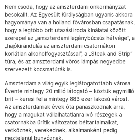
Nem csoda, hogy az amszterdami önkormányzat
besokallt. Az Egyesült Királyságban ugyanis akkora
hagyománya van a holland fővárosban csapatásnak,
hogy a legtöbb brit utazási iroda kínálatai között
szerepel az „amszterdami legénybúcsús hétvége”, a
„hajókirándulás az amszterdami csatornákon
korlátlan alkoholfogyasztással”, a „Steak and Strip”
túra, és az amszterdami vörös lámpás negyedbe
szervezett kocsmatúrák is.
Amszterdam a világ egyik leglátogatottabb városa.
Évente mintegy 20 millió látogató – köztük egymillió
brit – keresi fel a mintegy 883 ezer lakosú várost.
Az amszterdamiak évek óta panaszkodnak arra,
hogy a magukat vállalhatatlanra ivó részegek a
csatornákba ürítik változatos béltartalmaikat,
vetkőznek, verekednek, alkalmanként pedig
meztelenül bunyóznak.