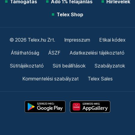
Támogatás
Adó 1% felajánlás
Hírlevelek
Telex Shop
© 2026 Telex.hu Zrt.
Impresszum
Etikai kódex
Átláthatóság
ÁSZF
Adatkezelési tájékoztató
Sütitájékoztató
Süti beállítások
Szabályzatok
Kommentelési szabályzat
Telex Sales