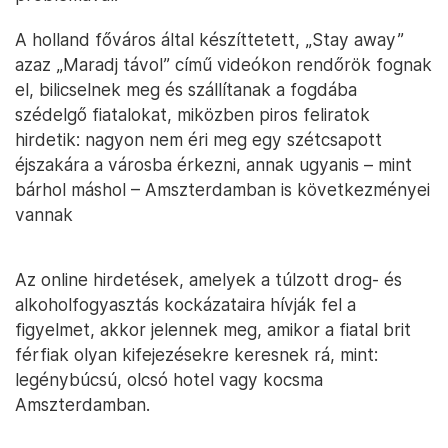
A holland főváros által készíttetett, „Stay away”
azaz „Maradj távol” című videókon rendőrök fognak
el, bilicselnek meg és szállítanak a fogdába
szédelgő fiatalokat, miközben piros feliratok
hirdetik: nagyon nem éri meg egy szétcsapott
éjszakára a városba érkezni, annak ugyanis – mint
bárhol máshol – Amszterdamban is következményei
vannak
Az online hirdetések, amelyek a túlzott drog- és
alkoholfogyasztás kockázataira hívják fel a
figyelmet, akkor jelennek meg, amikor a fiatal brit
férfiak olyan kifejezésekre keresnek rá, mint:
legénybúcsú, olcsó hotel vagy kocsma
Amszterdamban.