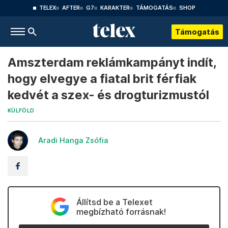
TELEX
AFTER
G7
KARAKTER
TÁMOGATÁS
SHOP
Támogatás
Amszterdam reklámkampányt indít,
hogy elvegye a fiatal brit férfiak
kedvét a szex- és drogturizmustól
KÜLFÖLD
Aradi Hanga Zsófia
Állítsd be a Telexet
megbízható forrásnak!