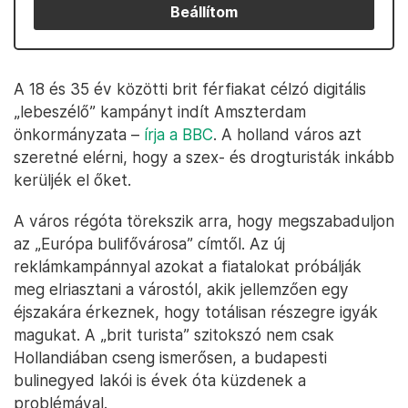
Beállítom
A 18 és 35 év közötti brit férfiakat célzó digitális
„lebeszélő” kampányt indít Amszterdam
önkormányzata –
írja a BBC
. A holland város azt
szeretné elérni, hogy a szex- és drogturisták inkább
kerüljék el őket.
A város régóta törekszik arra, hogy megszabaduljon
az „Európa bulifővárosa” címtől. Az új
reklámkampánnyal azokat a fiatalokat próbálják
meg elriasztani a várostól, akik jellemzően egy
éjszakára érkeznek, hogy totálisan részegre igyák
magukat. A „brit turista” szitokszó nem csak
Hollandiában cseng ismerősen, a budapesti
bulinegyed lakói is évek óta küzdenek a
problémával.