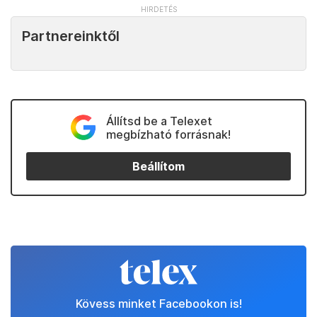
Partnereinktől
Állítsd be a Telexet
megbízható forrásnak!
Beállítom
Kövess minket Facebookon is!