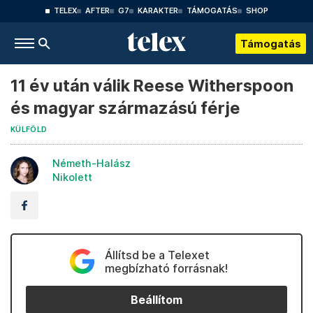
TELEX
AFTER
G7
KARAKTER
TÁMOGATÁS
SHOP
Támogatás
11 év után válik Reese Witherspoon
és magyar származású férje
KÜLFÖLD
Németh-Halász
Nikolett
Állítsd be a Telexet
megbízható forrásnak!
Beállítom