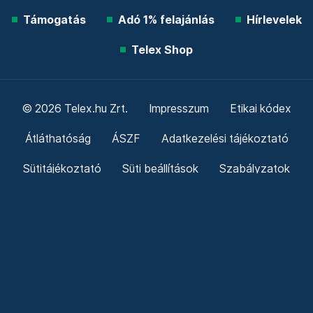
Támogatás
Adó 1% felajánlás
Hírlevelek
Telex Shop
© 2026 Telex.hu Zrt.
Impresszum
Etikai kódex
Átláthatóság
ÁSZF
Adatkezelési tájékoztató
Sütitájékoztató
Süti beállítások
Szabályzatok
Kommentelési szabályzat
Telex Sales