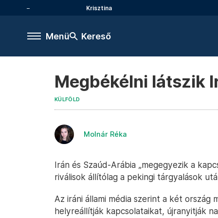
Krisztina
Menü
Kereső
Megbékélni látszik 
KÜLFÖLD
Molnár Réka
Irán és Szaúd-Arábia „megegyezik a kapcso
riválisok állítólag a pekingi tárgyalások
Az iráni állami média szerint a két orszá
helyreállítják kapcsolataikat, újranyitják