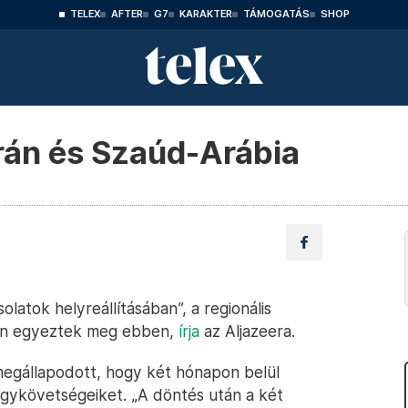
TELEX
AFTER
G7
KARAKTER
TÁMOGATÁS
SHOP
Irán és Szaúd-Arábia
latok helyreállításában”, a regionális
 után egyeztek meg ebben,
írja
az Aljazeera.
g megállapodott, hogy két hónapon belül
 nagykövetségeiket. „A döntés után a két