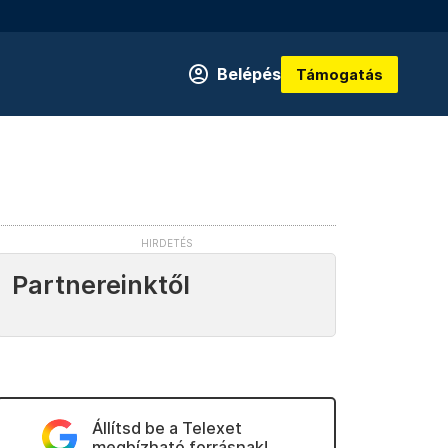
Belépés
Támogatás
Partnereinktől
Állítsd be a Telexet
megbízható forrásnak!