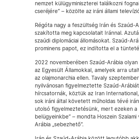
nemzet külügyminiszterei találkozni fogn
cseréjére” – közölte az iráni állami televízi
Régóta nagy a feszültség Irán és Szaúd-
szakította meg kapcsolatait Iránnal. Azut
szaúdi diplomáciai állomásokat. Szaúd-Ar
prominens papot, ez indította el a tüntet
2022 novemberében Szaúd-Arábia olyan ti
az Egyesült Államokkal, amelyek arra uta
az olajmonarchia ellen. Tavaly szeptembe
nyilvánosan figyelmeztette Szaúd-Arábiát
hírcsatornák, köztük az Iran Internationa
sok iráni által követett műholdas tévé irán
utolsó figyelmeztetésünk, mert ezeken 
belügyeinkbe” – mondta Hoszein Szalami 
Arábia „sebezhető”.
Irán és Szaúd-Arábia között legutóbb akko