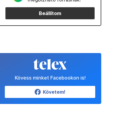
Beállítom
Kövess minket Facebookon is!
Követem!