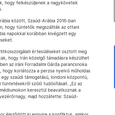
ak, hogy felkészüljenek a nagykövetek
ó.
Arábia között, Szaúd-Arábia 2016-ban
án, hogy tüntetők megszállták az ottani
ábia napokkal korábban kivégzett egy
éseket.
tkosszolgálati értesüléseket osztott meg
ltak, hogy Irán közelgő támadásra készülhet
rben az iráni Forradalmi Gárda parancsnoka
, hogy korlátozza a perzsa nyelvű műholdas
l, egy szaúdi támogatású, londoni központú,
i tüntetésekről szóló tudósításait. „Ez az
a médiumokon keresztül beavatkoznak a
vezérőrnagy, majd hozzátette: Szaúd-
r éleződött ki ennyire a konfliktus, amikor