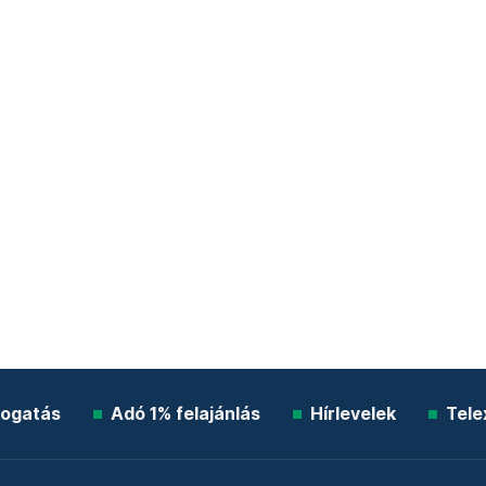
ogatás
Adó 1% felajánlás
Hírlevelek
Tele