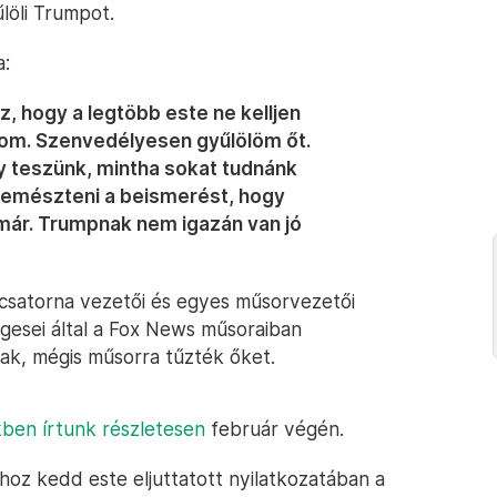
löli Trumpot.
a:
 hogy a legtöbb este ne kelljen
rom. Szenvedélyesen gyűlölöm őt.
gy teszünk, mintha sokat tudnánk
gemészteni a beismerést, hogy
már. Trumpnak nem igazán van jó
v csatorna vezetői és egyes műsorvezetői
gesei által a Fox News műsoraiban
ak, mégis műsorra tűzték őket.
ben írtunk részletesen
február végén.
oz kedd este eljuttatott nyilatkozatában a