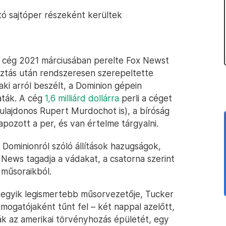
rtó sajtóper részeként kerültek
 cég 2021 márciusában perelte Fox Newst
asztás után rendszeresen szerepeltette
ki arról beszélt, a Dominion gépein
aták. A cég
1,6 milliárd dollárra
perli a céget
lajdonos Rupert Murdochot is), a bíróság
pozott a per, és van értelme tárgyalni.
a Dominionról szóló állítások hazugságok,
 News tagadja a vádakat, a csatorna szerint
 műsoraikból.
 egyik legismertebb műsorvezetője, Tucker
mogatójaként tűnt fel – két nappal azelőtt,
 az amerikai törvényhozás épületét, egy