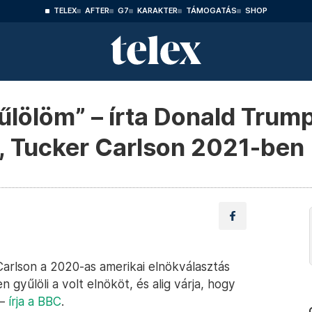
TELEX
AFTER
G7
KARAKTER
TÁMOGATÁS
SHOP
lölöm” – írta Donald Trum
, Tucker Carlson 2021-ben
arlson a 2020-as amerikai elnökválasztás
 gyűlöli a volt elnököt, és alig várja, hogy
 –
írja a BBC
.