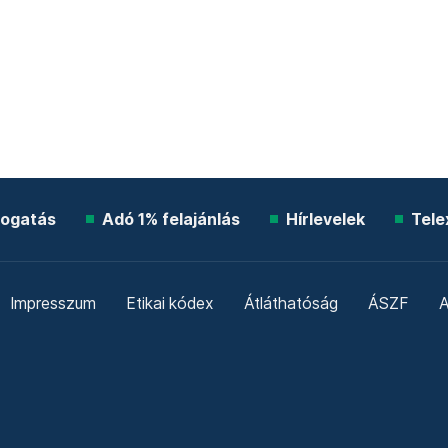
ogatás
Adó 1% felajánlás
Hírlevelek
Tele
Impresszum
Etikai kódex
Átláthatóság
ÁSZF
A
Süti beállítások
Szabályzatok
Kommentelési szabály