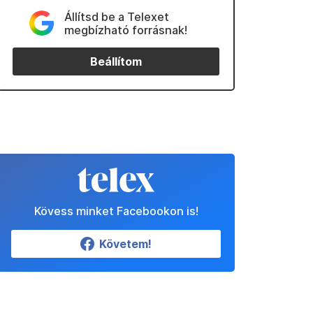
Állítsd be a Telexet
megbízható forrásnak!
Beállítom
Kövess minket Facebookon is!
Követem!