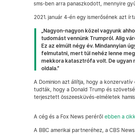
sms-ben arra panaszkodott, mennyire gyű
2021. január 4-én egy ismerősének azt írt
„Nagyon-nagyon közel vagyunk ahhoz,
tudomást vennünk Trumpról. Alig vá
Ez az elmúlt négy év. Mindannyian ú
felmutatni, mert túl nehéz lenne me
mekkora katasztrófa volt. De ugyan 
oldala.”
A Dominion azt állítja, hogy a konzervatí
tudták, hogy a Donald Trump és szövetsé
terjesztett összeesküvés-elméletek hamis
A cég és a Fox News peréről
ebben a cikk
A BBC amerikai partneréhez, a CBS Newsh