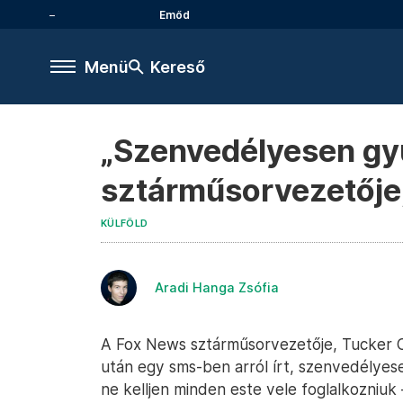
Emőd
Menü
Kereső
„Szenvedélyesen gyű
sztárműsorvezetője
KÜLFÖLD
Aradi Hanga Zsófia
A Fox News sztárműsorvezetője, Tucker C
után egy sms-ben arról írt, szenvedélyesen
ne kelljen minden este vele foglalkozniuk