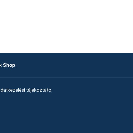
x Shop
datkezelési tájékoztató
zat
Telex Sales