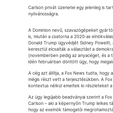
Carlson privát üzenetei egy jelenleg is ta
nyilvánosságra.
A Dominion nevű, szavazógépeket gyártó
is, miután a csatorna a 2020-as elnökvál
Donald Trump ügyvédjét Sidney Powellt, a
keresztül elcsalták a választást a demokr
(novemberben pedig az anyacéget, és a tu
idén februárban döntött úgy, hogy megala
A cég azt állítja, a Fox News tudta, hogy 
mégis részt vett a terjesztésükben. A Fox
kontextus nélkül emeltek ki részleteket a
Az ügy legújabb beadványai szerint a Fox
Carlson – aki a képernyőn Trump lelkes tá
hogy az exelnök támogatói megrohamozták