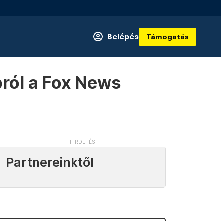
Belépés
Támogatás
pról a Fox News
Partnereinktől