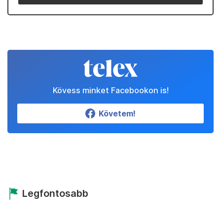
Kövess minket Facebookon is!
Követem!
Legfontosabb