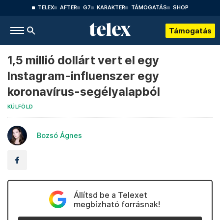
TELEX
AFTER
G7
KARAKTER
TÁMOGATÁS
SHOP
Támogatás
1,5 millió dollárt vert el egy
Instagram-influenszer egy
koronavírus-segélyalapból
KÜLFÖLD
Bozsó Ágnes
Állítsd be a Telexet
megbízható forrásnak!