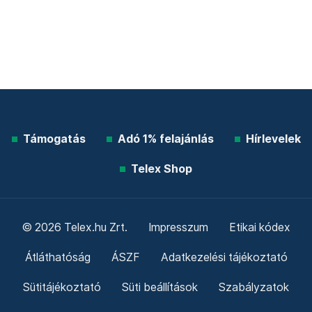
Támogatás
Adó 1% felajánlás
Hírlevelek
Telex Shop
© 2026 Telex.hu Zrt.
Impresszum
Etikai kódex
Átláthatóság
ÁSZF
Adatkezelési tájékoztató
Sütitájékoztató
Süti beállítások
Szabályzatok