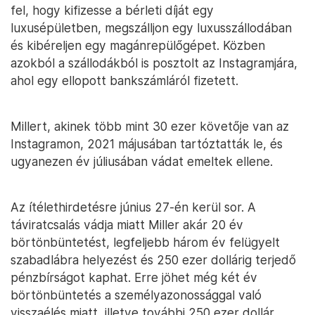
fel, hogy kifizesse a bérleti díját egy
luxusépületben, megszálljon egy luxusszállodában
és kibéreljen egy magánrepülőgépet. Közben
azokból a szállodákból is posztolt az Instagramjára,
ahol egy ellopott bankszámláról fizetett.
Millert, akinek több mint 30 ezer követője van az
Instagramon, 2021 májusában tartóztatták le, és
ugyanezen év júliusában vádat emeltek ellene.
Az ítélethirdetésre június 27-én kerül sor. A
táviratcsalás vádja miatt Miller akár 20 év
börtönbüntetést, legfeljebb három év felügyelt
szabadlábra helyezést és 250 ezer dollárig terjedő
pénzbírságot kaphat. Erre jöhet még két év
börtönbüntetés a személyazonossággal való
visszaélés miatt, illetve további 250 ezer dollár