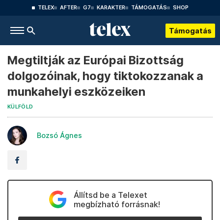
TELEX
AFTER
G7
KARAKTER
TÁMOGATÁS
SHOP
Támogatás
Megtiltják az Európai Bizottság
dolgozóinak, hogy tiktokozzanak a
munkahelyi eszközeiken
KÜLFÖLD
Bozsó Ágnes
Állítsd be a Telexet
megbízható forrásnak!