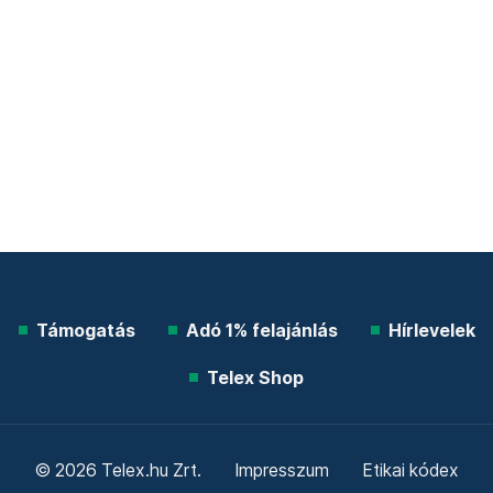
Támogatás
Adó 1% felajánlás
Hírlevelek
Telex Shop
© 2026 Telex.hu Zrt.
Impresszum
Etikai kódex