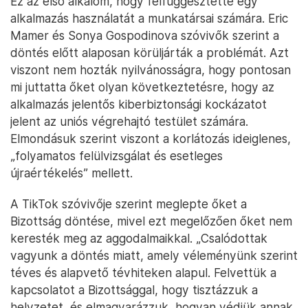
Ez az első alkalom, hogy felfüggesztette egy
alkalmazás használatát a munkatársai számára. Eric
Mamer és Sonya Gospodinova szóvivők szerint a
döntés előtt alaposan körüljárták a problémát. Azt
viszont nem hozták nyilvánosságra, hogy pontosan
mi juttatta őket olyan következtetésre, hogy az
alkalmazás jelentős kiberbiztonsági kockázatot
jelent az uniós végrehajtó testület számára.
Elmondásuk szerint viszont a korlátozás ideiglenes,
„folyamatos felülvizsgálat és esetleges
újraértékelés” mellett.
A TikTok szóvivője szerint meglepte őket a
Bizottság döntése, mivel ezt megelőzően őket nem
keresték meg az aggodalmaikkal. „Csalódottak
vagyunk a döntés miatt, amely véleményünk szerint
téves és alapvető tévhiteken alapul. Felvettük a
kapcsolatot a Bizottsággal, hogy tisztázzuk a
helyzetet, és elmagyarázzuk, hogyan védjük annak