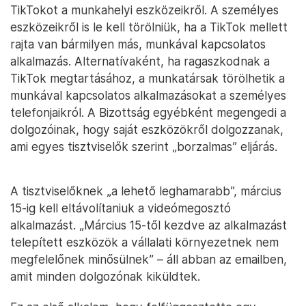
TikTokot a munkahelyi eszközeikről. A személyes
eszközeikről is le kell törölniük, ha a TikTok mellett
rajta van bármilyen más, munkával kapcsolatos
alkalmazás. Alternatívaként, ha ragaszkodnak a
TikTok megtartásához, a munkatársak törölhetik a
munkával kapcsolatos alkalmazásokat a személyes
telefonjaikról. A Bizottság egyébként megengedi a
dolgozóinak, hogy saját eszközökről dolgozzanak,
ami egyes tisztviselők szerint „borzalmas” eljárás.
A tisztviselőknek „a lehető leghamarabb”, március
15-ig kell eltávolítaniuk a videómegosztó
alkalmazást. „Március 15-től kezdve az alkalmazást
telepített eszközök a vállalati környezetnek nem
megfelelőnek minősülnek” – áll abban az emailben,
amit minden dolgozónak kiküldtek.