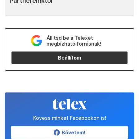
Partnereinktől
Állítsd be a Telexet
megbízható forrásnak!
Beállítom
Kövess minket Facebookon is!
Követem!