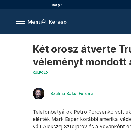
Ibolya
Menü
Kereső
Két orosz átverte Tr
véleményt mondott 
KÜLFÖLD
Szalma Baksi Ferenc
Telefonbetyárok Petro Porosenko volt uk
elérték Mark Esper korábbi amerikai véde
vált Alekszej Sztoljarov és a Vovanként 