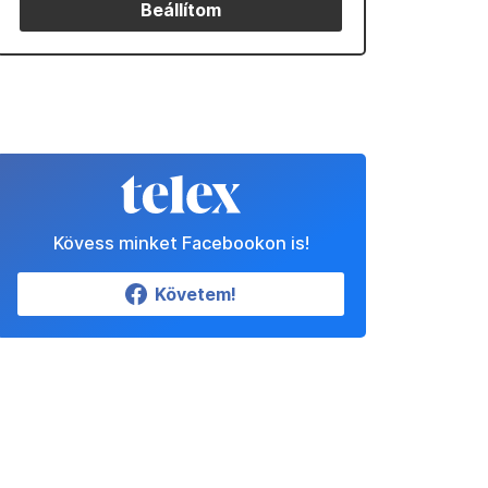
Beállítom
Kövess minket Facebookon is!
Követem!