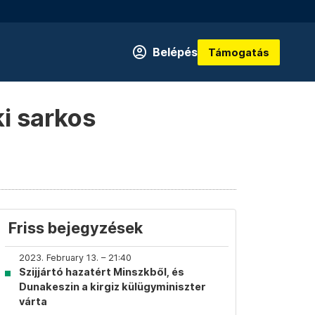
Belépés
Támogatás
ki sarkos
Friss bejegyzések
2023. February 13. – 21:40
Szijjártó hazatért Minszkből, és
Dunakeszin a kirgiz külügyminiszter
várta