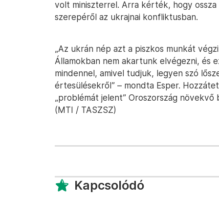
volt miniszterrel. Arra kérték, hogy oss
szerepéről az ukrajnai konfliktusban.
„Az ukrán nép azt a piszkos munkát végzi
Államokban nem akartunk elvégezni, és e
mindennel, amivel tudjuk, legyen szó lősze
értesülésekről” – mondta Esper. Hozzátet
„problémát jelent” Oroszország növekvő b
(MTI / TASZSZ)
Kapcsolódó