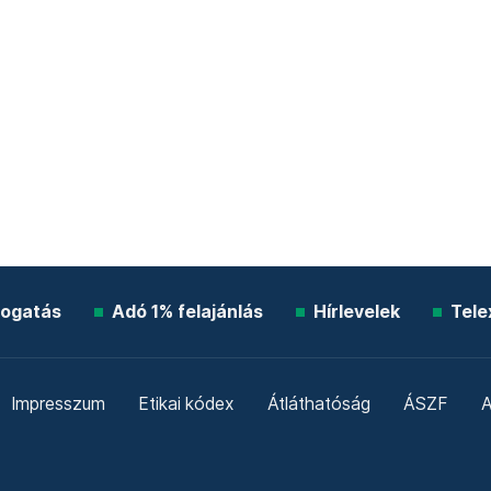
ogatás
Adó 1% felajánlás
Hírlevelek
Tele
Impresszum
Etikai kódex
Átláthatóság
ÁSZF
A
Süti beállítások
Szabályzatok
Kommentelési szabály