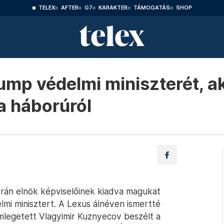
TELEX
AFTER
G7
KARAKTER
TÁMOGATÁS
SHOP
ump védelmi miniszterét, a
a háborúról
rán elnök képviselőinek kiadva magukat
lmi minisztert. A Lexus álnéven ismertté
emlegetett Vlagyimir Kuznyecov beszélt a