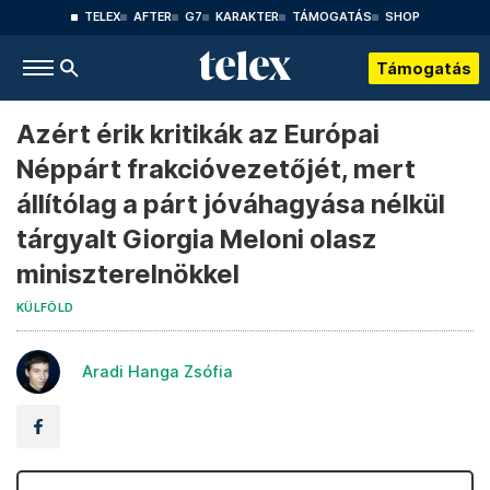
TELEX
AFTER
G7
KARAKTER
TÁMOGATÁS
SHOP
Támogatás
Azért érik kritikák az Európai
Néppárt frakcióvezetőjét, mert
állítólag a párt jóváhagyása nélkül
tárgyalt Giorgia Meloni olasz
miniszterelnökkel
KÜLFÖLD
Aradi Hanga Zsófia