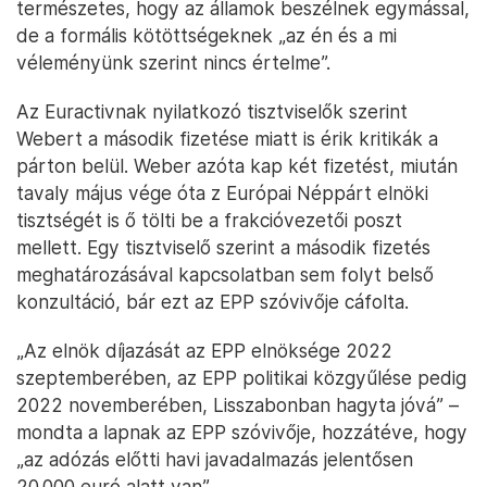
természetes, hogy az államok beszélnek egymással,
de a formális kötöttségeknek „az én és a mi
véleményünk szerint nincs értelme”.
Az Euractivnak nyilatkozó tisztviselők szerint
Webert a második fizetése miatt is érik kritikák a
párton belül. Weber azóta kap két fizetést, miután
tavaly május vége óta z Európai Néppárt elnöki
tisztségét is ő tölti be a frakcióvezetői poszt
mellett. Egy tisztviselő szerint a második fizetés
meghatározásával kapcsolatban sem folyt belső
konzultáció, bár ezt az EPP szóvivője cáfolta.
„Az elnök díjazását az EPP elnöksége 2022
szeptemberében, az EPP politikai közgyűlése pedig
2022 novemberében, Lisszabonban hagyta jóvá” –
mondta a lapnak az EPP szóvivője, hozzátéve, hogy
„az adózás előtti havi javadalmazás jelentősen
20 000 euró alatt van”.