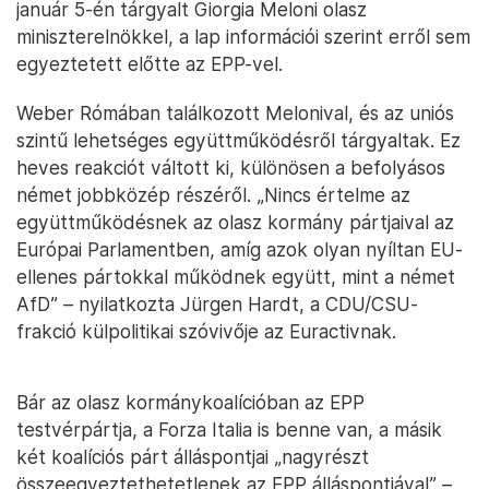
január 5-én tárgyalt Giorgia Meloni olasz
miniszterelnökkel, a lap információi szerint erről sem
egyeztetett előtte az EPP-vel.
Weber Rómában találkozott Melonival, és az uniós
szintű lehetséges együttműködésről tárgyaltak. Ez
heves reakciót váltott ki, különösen a befolyásos
német jobbközép részéről. „Nincs értelme az
együttműködésnek az olasz kormány pártjaival az
Európai Parlamentben, amíg azok olyan nyíltan EU-
ellenes pártokkal működnek együtt, mint a német
AfD” – nyilatkozta Jürgen Hardt, a CDU/CSU-
frakció külpolitikai szóvivője az Euractivnak.
Bár az olasz kormánykoalícióban az EPP
testvérpártja, a Forza Italia is benne van, a másik
két koalíciós párt álláspontjai „nagyrészt
összeegyeztethetetlenek az EPP álláspontjával” –