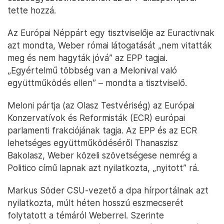
tette hozzá.
Az Európai Néppárt egy tisztviselője az Euractivnak
azt mondta, Weber római látogatását „nem vitatták
meg és nem hagyták jóvá” az EPP tagjai.
„Egyértelmű többség van a Melonival való
együttműködés ellen” – mondta a tisztviselő.
Meloni pártja (az Olasz Testvériség) az Európai
Konzervatívok és Reformisták (ECR) európai
parlamenti frakciójának tagja. Az EPP és az ECR
lehetséges együttműködéséről Thanaszisz
Bakolasz, Weber közeli szövetségese nemrég a
Politico című lapnak azt nyilatkozta, „nyitott” rá.
Markus Söder CSU-vezető a dpa hírportálnak azt
nyilatkozta, múlt héten hosszú eszmecserét
folytatott a témáról Weberrel. Szerinte