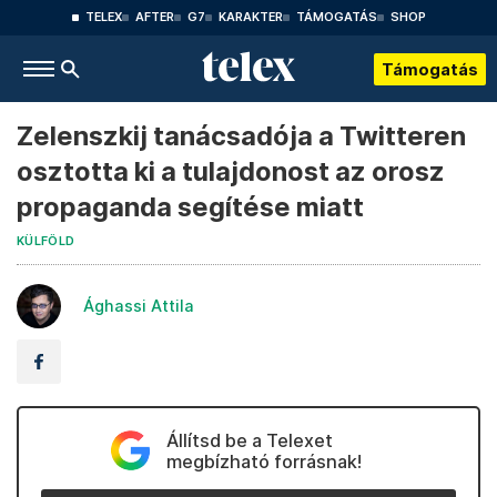
TELEX
AFTER
G7
KARAKTER
TÁMOGATÁS
SHOP
Támogatás
Zelenszkij tanácsadója a Twitteren
osztotta ki a tulajdonost az orosz
propaganda segítése miatt
KÜLFÖLD
Ághassi Attila
Állítsd be a Telexet
megbízható forrásnak!