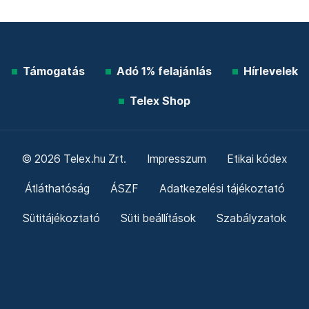
Támogatás
Adó 1% felajánlás
Hírlevelek
Telex Shop
© 2026 Telex.hu Zrt.
Impresszum
Etikai kódex
Átláthatóság
ÁSZF
Adatkezelési tájékoztató
Sütitájékoztató
Süti beállítások
Szabályzatok
Kommentelési szabályzat
Telex Sales