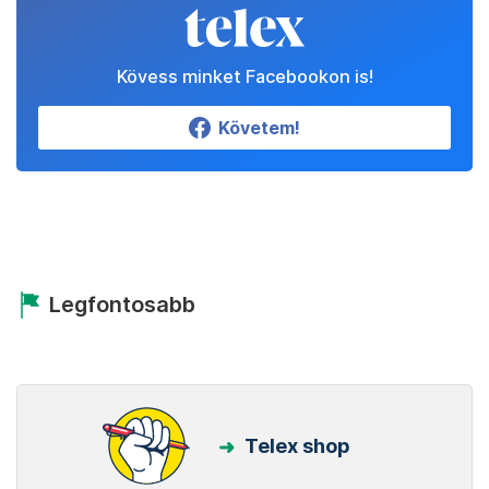
Kövess minket Facebookon is!
Követem!
Legfontosabb
Telex shop