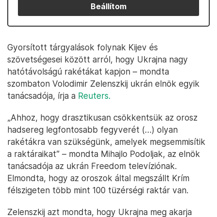
Beállítom
Gyorsított tárgyalások folynak Kijev és
szövetségesei között arról, hogy Ukrajna nagy
hatótávolságú rakétákat kapjon – mondta
szombaton Volodimir Zelenszkij ukrán elnök egyik
tanácsadója, írja a
Reuters.
„Ahhoz, hogy drasztikusan csökkentsük az orosz
hadsereg legfontosabb fegyverét (…) olyan
rakétákra van szükségünk, amelyek megsemmisítik
a raktáraikat” – mondta Mihajlo Podoljak, az elnök
tanácsadója az ukrán Freedom televíziónak.
Elmondta, hogy az oroszok által megszállt Krím
félszigeten több mint 100 tüzérségi raktár van.
Zelenszkij azt mondta, hogy Ukrajna meg akarja