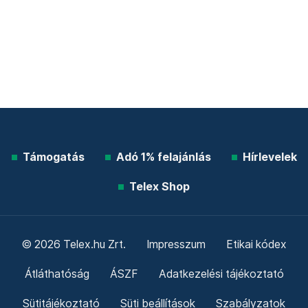
Támogatás
Adó 1% felajánlás
Hírlevelek
Telex Shop
© 2026 Telex.hu Zrt.
Impresszum
Etikai kódex
Átláthatóság
ÁSZF
Adatkezelési tájékoztató
Sütitájékoztató
Süti beállítások
Szabályzatok