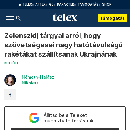
TELEX
AFTER
G7
KARAKTER
TÁMOGATÁS
SHOP
Támogatás
Zelenszkij tárgyal arról, hogy
szövetségesei nagy hatótávolságú
rakétákat szállítsanak Ukrajnának
KÜLFÖLD
Németh-Halász
Nikolett
Állítsd be a Telexet
megbízható forrásnak!