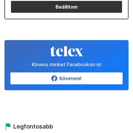
Beállítom
Kövess minket Facebookon is!
Követem!
Legfontosabb