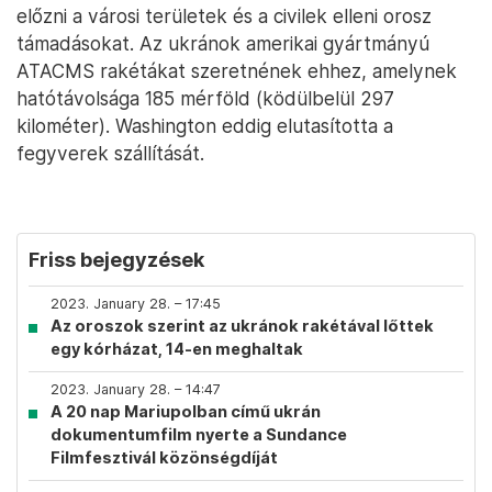
előzni a városi területek és a civilek elleni orosz
támadásokat. Az ukránok amerikai gyártmányú
ATACMS rakétákat szeretnének ehhez, amelynek
hatótávolsága 185 mérföld (ködülbelül 297
kilométer). Washington eddig elutasította a
fegyverek szállítását.
Friss bejegyzések
2023. January 28. – 17:45
Az oroszok szerint az ukránok rakétával lőttek
egy kórházat, 14-en meghaltak
2023. January 28. – 14:47
A 20 nap Mariupolban című ukrán
dokumentumfilm nyerte a Sundance
Filmfesztivál közönségdíját