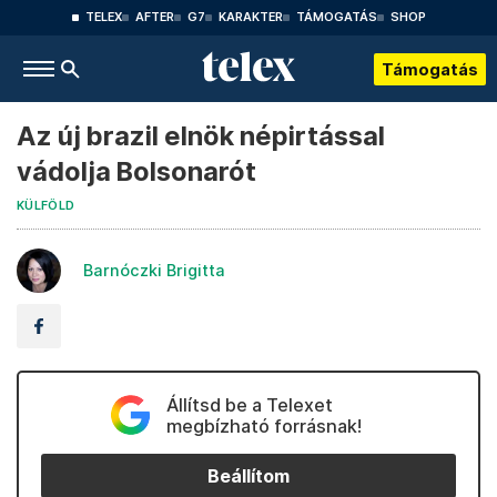
TELEX
AFTER
G7
KARAKTER
TÁMOGATÁS
SHOP
Támogatás
Az új brazil elnök népirtással
vádolja Bolsonarót
KÜLFÖLD
Barnóczki Brigitta
Állítsd be a Telexet
megbízható forrásnak!
Beállítom