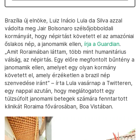
Brazília új elnöke, Luiz Inácio Lula da Silva azzal
vádolta meg Jair Bolsonaro szélsőjobboldali
kormányát, hogy népirtást követett el az amazóniai
őslakos nép, a janomamik ellen,
írja a Guardian
.
„Amit Roraimában láttam, több mint humanitárius
válság, az népirtás. Egy előre megfontolt bűntény a
janomamik ellen, amelyet egy olyan kormány
követett el, amely érzéketlen a brazil nép
szenvedése iránt” – írta Lula vasárnap a Twitteren,
egy nappal azután, hogy meglátogatott egy
túlzsúfolt janomami betegek számára fenntartott
klinikát Roraima fővárosában, Boa Vistában.