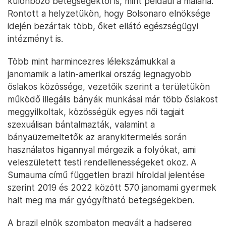
különböző betegségektől is, mint például a malária.
Rontott a helyzetükön, hogy Bolsonaro elnöksége
idején bezártak több, őket ellátó egészségügyi
intézményt is.
Több mint harmincezres lélekszámukkal a
janomamik a latin-amerikai ország legnagyobb
őslakos közössége, vezetőik szerint a területükön
működő illegális bányák munkásai már több őslakost
meggyilkoltak, közösségük egyes női tagjait
szexuálisan bántalmazták, valamint a
bányaüzemeltetők az aranykitermelés során
használatos higannyal mérgezik a folyókat, ami
veleszületett testi rendellenességeket okoz. A
Sumauma című független brazil híroldal jelentése
szerint 2019 és 2022 között 570 janomami gyermek
halt meg ma már gyógyítható betegségekben.
A brazil elnök szombaton megvált a hadsereg