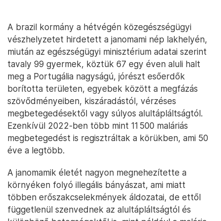
A brazil kormány a hétvégén közegészségügyi
vészhelyzetet hirdetett a janomami nép lakhelyén,
miután az egészségügyi minisztérium adatai szerint
tavaly 99 gyermek, köztük 67 egy éven aluli halt
meg a Portugália nagyságú, jórészt esőerdők
borította területen, egyebek között a megfázás
szövődményeiben, kiszáradástól, vérzéses
megbetegedésektől vagy súlyos alultápláltságtól.
Ezenkívül 2022-ben több mint 11 500 maláriás
megbetegedést is regisztráltak a körükben, ami 50
éve a legtöbb.
A janomamik életét nagyon megnehezítette a
környéken folyó illegális bányászat, ami miatt
többen erőszakcselekmények áldozatai, de ettől
függetlenül szenvednek az alultápláltságtól és