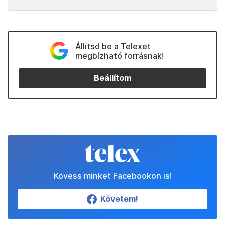
Állítsd be a Telexet
megbízható forrásnak!
Beállítom
Kövess minket Facebookon is!
Követem!