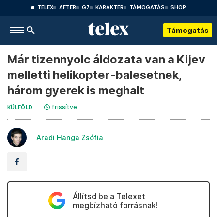
TELEX
AFTER
G7
KARAKTER
TÁMOGATÁS
SHOP
Támogatás
Már tizennyolc áldozata van a Kijev
melletti helikopter-balesetnek,
három gyerek is meghalt
frissítve
KÜLFÖLD
Aradi Hanga Zsófia
Állítsd be a Telexet
megbízható forrásnak!