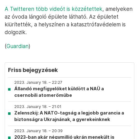
A Twitteren több videót is közzétettek
, amelyeken
az óvoda lángoló épülete látható. Az épületet
kiürítették, a helyszínen a katasztrófavédelem is
dolgozik.
(
Guardian
)
Friss bejegyzések
2023. January 18. – 22:27
Állandó megfigyelőket küldött a NAÜ a
csernobili atomerőműbe
2023. January 18. – 21:01
Zelenszkij: A NATO-tagság a legjobb garancia a
biztonságra Ukrajnának, a gyerekeinknek
2023. January 18. – 20:39
2023-ban akár négymillió ukrán menekült is