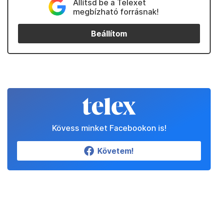
Állítsd be a Telexet
megbízható forrásnak!
Beállítom
Kövess minket Facebookon is!
Követem!