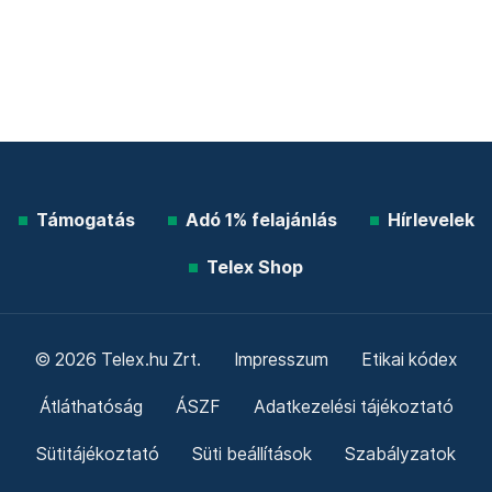
Támogatás
Adó 1% felajánlás
Hírlevelek
Telex Shop
© 2026 Telex.hu Zrt.
Impresszum
Etikai kódex
Átláthatóság
ÁSZF
Adatkezelési tájékoztató
Sütitájékoztató
Süti beállítások
Szabályzatok