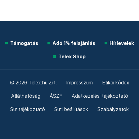
Támogatás
Adó 1% felajánlás
Hírlevelek
Telex Shop
© 2026 Telex.hu Zrt.
Impresszum
Etikai kódex
Átláthatóság
ÁSZF
Adatkezelési tájékoztató
Sütitájékoztató
Süti beállítások
Szabályzatok
Kommentelési szabályzat
Telex Sales