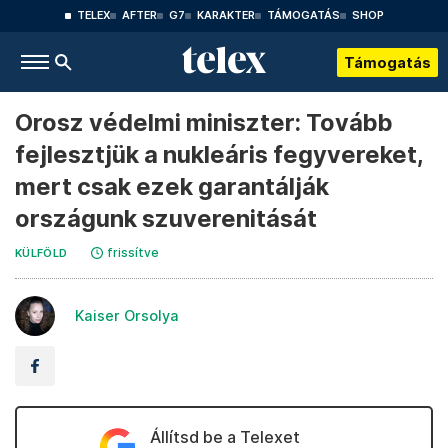
TELEX
AFTER
G7
KARAKTER
TÁMOGATÁS
SHOP
Támogatás
Orosz védelmi miniszter: Tovább
fejlesztjük a nukleáris fegyvereket,
mert csak ezek garantálják
országunk szuverenitását
frissítve
KÜLFÖLD
Kaiser Orsolya
Állítsd be a Telexet