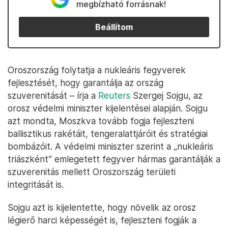
megbízható forrásnak!
Beállítom
Oroszország folytatja a nukleáris fegyverek
fejlesztését, hogy garantálja az ország
szuverenitását – írja a
Reuters
Szergej Sojgu, az
orosz védelmi miniszter kijelentései alapján. Sojgu
azt mondta, Moszkva tovább fogja fejleszteni
ballisztikus rakétáit, tengeralattjáróit és stratégiai
bombázóit. A védelmi miniszter szerint a „nukleáris
triászként” emlegetett fegyver hármas garantálják a
szuverenitás mellett Oroszország területi
integritását is.
Sojgu azt is kijelentette, hogy növelik az orosz
légierő harci képességét is, fejleszteni fogják a