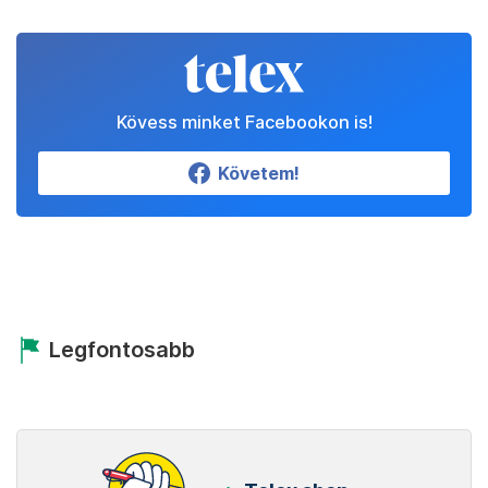
Kövess minket Facebookon is!
Követem!
Legfontosabb