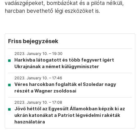
vadászgépeket, bombázókat és a pilóta nélküli,
harcban bevethető légi eszközöket is.
Friss bejegyzések
2023. January 10. – 19:30
Harkivba látogatott és több fegyvert ígért
Ukrajnának a német külügyminiszter
2023. January 10. – 17:46
Véres harcokban foglalták el Szoledar nagy
részét a Wagner zsoldosai
2023. January 10. – 17:08
Jövő héttől az Egyesült Államokban képzik ki az
ukrán katonákat a Patriot légvédelmi rakéták
használatára