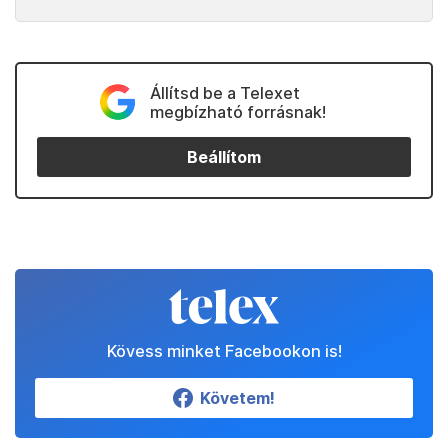
Állítsd be a Telexet
megbízható forrásnak!
Beállítom
Kövess minket Facebookon is!
Követem!