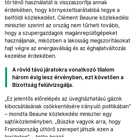
történő használatát is visszaszorítja annak
érdekében, hogy környezetbarátabbá tegye a
belföldi közlekedést. Clément Beaune közlekedési
miniszter szerint az ország nem tűrheti tovább,
hogy a szupergazdagok magánrepülőgépeket
használjanak, miközben a lakosság megszorításokat
hajt végre az energiaválság és az éghajlatváltozás
kezelése érdekében.
A rövid távú járatokra vonatkozó tilalom
három évig lesz érvényben, ezt követően a
Bizottság felülvizsgálja.
„Ez jelentős előrelépés az üvegházhatású gázok
kibocsátásának csökkentésére irányuló politikában”
– mondta Beaune közlekedési miniszter egy
sajtóközleményben. „Büszke vagyok arra, hogy
Franciaország úttörő szerepet játszik ezen a
területen” – tette hozzá.