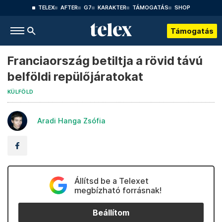
TELEX
AFTER
G7
KARAKTER
TÁMOGATÁS
SHOP
Támogatás
Franciaország betiltja a rövid távú
belföldi repülőjáratokat
KÜLFÖLD
Aradi Hanga Zsófia
Állítsd be a Telexet
megbízható forrásnak!
Beállítom