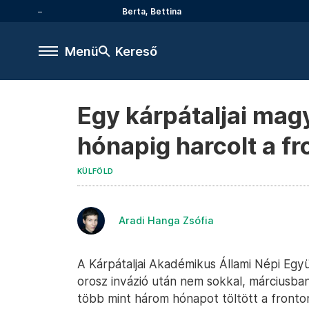
Berta, Bettina
Menü
Kereső
Egy kárpátaljai ma
hónapig harcolt a f
KÜLFÖLD
Aradi Hanga Zsófia
A Kárpátaljai Akadémikus Állami Népi Eg
orosz invázió után nem sokkal, márciusba
több mint három hónapot töltött a fronto