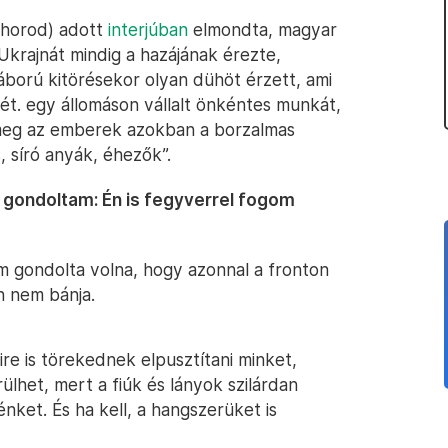
hhorod) adott
interjúban
elmondta, magyar
Ukrajnát mindig a hazájának érezte,
ború kitörésekor olyan dühöt érzett, ami
t. egy állomáson vállalt önkéntes munkát,
 meg az emberek azokban a borzalmas
 síró anyák, éhezők”.
a gondoltam: Én is fegyverrel fogom
em gondolta volna, hogy azonnal a fronton
án nem bánja.
e is törekednek elpusztítani minket,
ülhet, mert a fiúk és lányok szilárdan
ket. És ha kell, a hangszerüket is