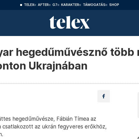
TELEX
AFTER
G7
KARAKTER
TÁMOGATÁS
SHOP
gyar hegedűművésznő több 
ronton Ukrajnában
yüttes hegedűművésze, Fábián Tímea az
n csatlakozott az ukrán fegyveres erőkhöz,
n.