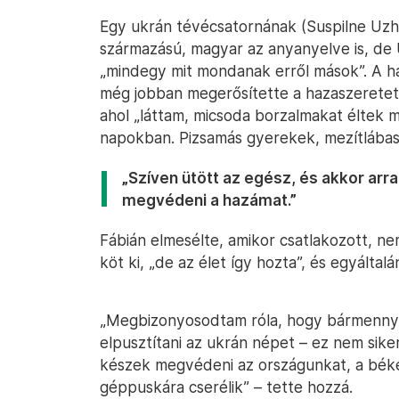
Egy ukrán tévécsatornának (Suspilne Uz
származású, magyar az anyanyelve is, de 
„mindegy mit mondanak erről mások”. A há
még jobban megerősítette a hazaszereteté
ahol „láttam, micsoda borzalmakat éltek
napokban. Pizsamás gyerekek, mezítlábas,
„Szíven ütött az egész, és akkor arr
megvédeni a hazámat.”
Fábián elmesélte, amikor csatlakozott, n
köt ki, „de az élet így hozta”, és egyáltal
„Megbizonyosodtam róla, hogy bármennyir
elpusztítani az ukrán népet – ez nem siker
készek megvédeni az országunkat, a békén
géppuskára cserélik” – tette hozzá.