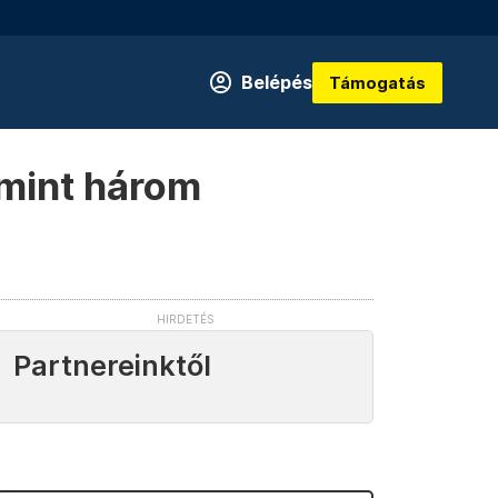
Belépés
Támogatás
mint három
Partnereinktől