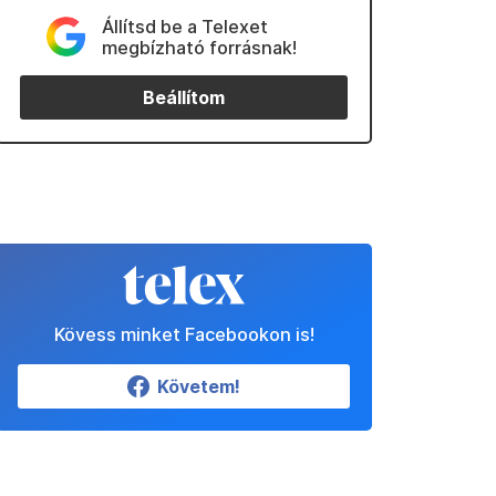
Állítsd be a Telexet
megbízható forrásnak!
Beállítom
Kövess minket Facebookon is!
Követem!