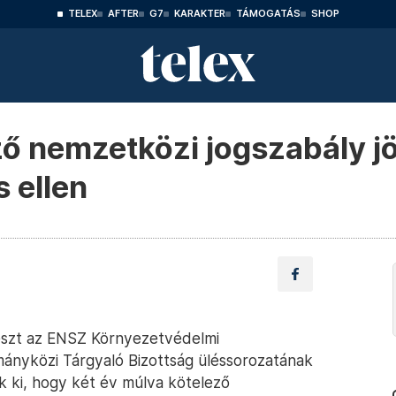
TELEX
AFTER
G7
KARAKTER
TÁMOGATÁS
SHOP
ző nemzetközi jogszabály j
 ellen
részt az ENSZ Környezetvédelmi
rmányközi Tárgyaló Bizottság üléssorozatának
ék ki, hogy két év múlva kötelező