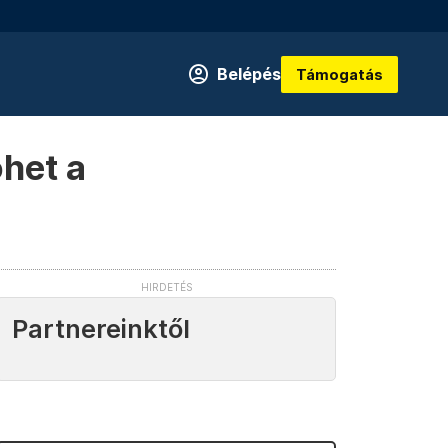
Belépés
Támogatás
öhet a
Partnereinktől