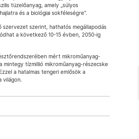
ilis tüzelőanyag, amely „súlyos
jlatra és a biológiai sokféleségre”.
szervezet szerint, hathatós megállapodás
dhat a következő 10-15 évben, 2050-ig
észtőrendszerében mért mikroműanyag-
a mintegy tízmillió mikroműanyag-részecske
zzel a hatalmas tengeri emlősök a
világon.