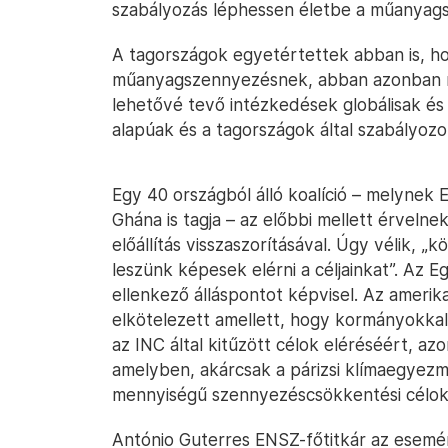
szabályozás léphessen életbe a műanyagsz
A tagországok egyetértettek abban is, ho
műanyagszennyezésnek, abban azonban m
lehetővé tevő intézkedések globálisak é
alapúak és a tagországok által szabályozo
Egy 40 országból álló koalíció – melynek 
Ghána is tagja – az előbbi mellett érveln
előállítás visszaszorításával. Úgy vélik,
leszünk képesek elérni a céljainkat”. Az 
ellenkező álláspontot képvisel. Az amerik
elkötelezett amellett, hogy kormányokka
az INC által kitűzött célok eléréséért, az
amelyben, akárcsak a párizsi klímaegye
mennyiségű szennyezéscsökkentési célok
António Guterres ENSZ-főtitkár az esemén