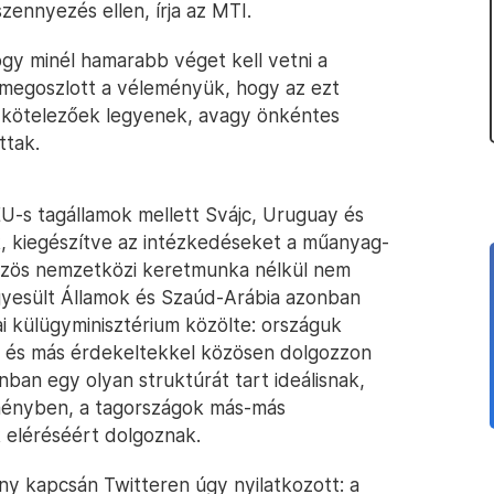
ennyezés ellen, írja az MTI.
gy minél hamarabb véget kell vetni a
egoszlott a véleményük, hogy az ezt
s kötelezőek legyenek, avagy önkéntes
ttak.
EU-s tagállamok mellett Svájc, Uruguay és
ek, kiegészítve az intézkedéseket a műanyag-
 „közös nemzetközi keretmunka nélkül nem
Egyesült Államok és Szaúd-Arábia azonban
ai külügyminisztérium közölte: országuk
l és más érdekeltekkel közösen dolgozzon
onban egy olyan struktúrát tart ideálisnak,
zményben, a tagországok más-más
 eléréséért dolgoznak.
y kapcsán Twitteren úgy nyilatkozott: a