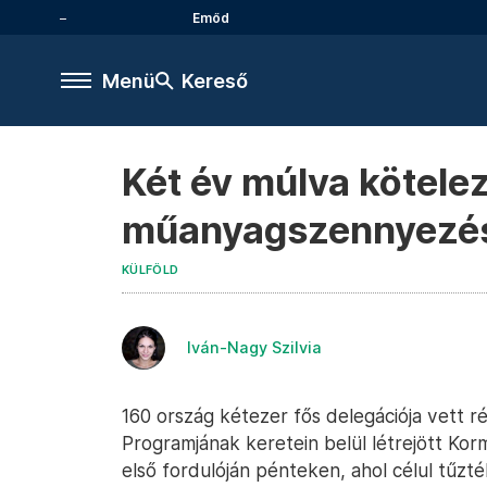
Emőd
Menü
Kereső
Két év múlva kötele
műanyagszennyezés
KÜLFÖLD
Iván-Nagy Szilvia
160 ország kétezer fős delegációja vett 
Programjának keretein belül létrejött Ko
első fordulóján pénteken, ahol célul tűzt