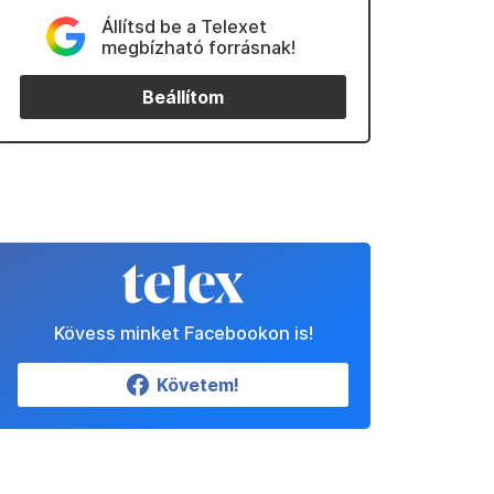
Állítsd be a Telexet
megbízható forrásnak!
Beállítom
Kövess minket Facebookon is!
Követem!