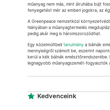
műanyag nem más, mint álruhába bújt fossz
fenyegetést mér az emberi jogokra, az égha
A Greenpeace nemzetközi környezetvédő 
hiányában a műanyagtermelés megduplázó
pedig akár meg is háromszorozódhat.
Egy közelmúltbeli
tanulmány
a bálnák em
mennyiségről számolt be, eszerint napont
kerül a kék bálnák emésztőrendszerébe. E
legnagyobb műanyagszemét-fogyasztók a 
Kedvenceink