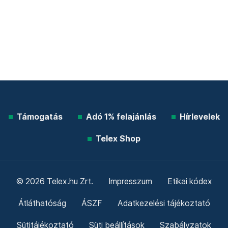
Támogatás
Adó 1% felajánlás
Hírlevelek
Telex Shop
© 2026 Telex.hu Zrt.
Impresszum
Etikai kódex
Átláthatóság
ÁSZF
Adatkezelési tájékoztató
Sütitájékoztató
Süti beállítások
Szabályzatok