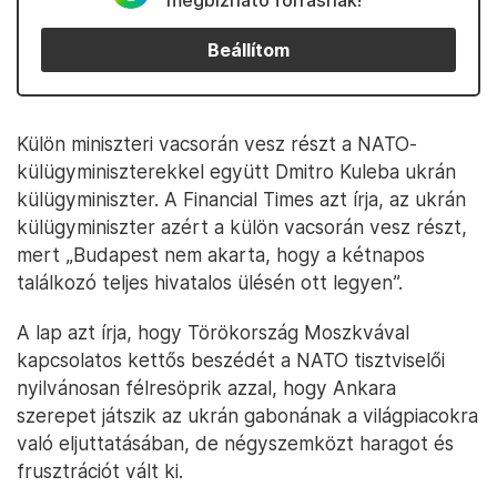
megbízható forrásnak!
Beállítom
Külön miniszteri vacsorán vesz részt a NATO-
külügyminiszterekkel együtt Dmitro Kuleba ukrán
külügyminiszter. A Financial Times azt írja, az ukrán
külügyminiszter azért a külön vacsorán vesz részt,
mert „Budapest nem akarta, hogy a kétnapos
találkozó teljes hivatalos ülésén ott legyen”.
A lap azt írja, hogy Törökország Moszkvával
kapcsolatos kettős beszédét a NATO tisztviselői
nyilvánosan félresöprik azzal, hogy Ankara
szerepet játszik az ukrán gabonának a világpiacokra
való eljuttatásában, de négyszemközt haragot és
frusztrációt vált ki.