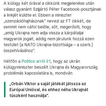
A külügy két órával a cikkünk megjelenése után
válasz gyanánt Szijjártó Péter Facebook-posztjának
a linkjét küldte el. Ebben a miniszter
„szenzációhajhásznak” nevezi az FT cikkét, de
semmit nem cáfol belőle, sőt, megerősíti, hogy
„amíg Ukrajna nem adja vissza a kárpátaljai
magyarok jogait, addig nem járulunk hozzá ezen
testület [a NATO Ukrajna-bizottsága – a szerk.]
összehívásához”.
Hétfőn a
Politico arról írt
, hogy az ukrán
külügyminiszter beszélt Ukrajna és Magyarország
problémás kapcsolatára is, mondván
„Orbán Viktor a saját játékát játssza az
Európai Unióval, és ehhez néha Ukrajnát
túszként használja”.