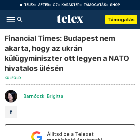
TELEX
AFTER
G7
KARAKTER
TÁMOGATÁS
SHOP
Támogatás
Financial Times: Budapest nem
akarta, hogy az ukrán
külügyminiszter ott legyen a NATO
hivatalos ülésén
KÜLFÖLD
Barnóczki Brigitta
Állítsd be a Telexet