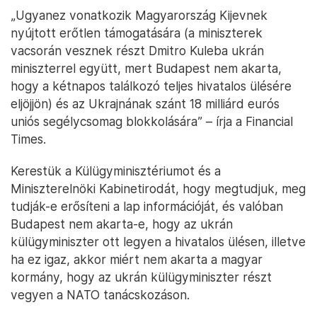
„Ugyanez vonatkozik Magyarország Kijevnek
nyújtott erőtlen támogatására (a miniszterek
vacsorán vesznek részt Dmitro Kuleba ukrán
miniszterrel együtt, mert Budapest nem akarta,
hogy a kétnapos találkozó teljes hivatalos ülésére
eljöjjön) és az Ukrajnának szánt 18 milliárd eurós
uniós segélycsomag blokkolására” – írja a Financial
Times.
Kerestük a Külügyminisztériumot és a
Miniszterelnöki Kabinetirodát, hogy megtudjuk, meg
tudják-e erősíteni a lap információját, és valóban
Budapest nem akarta-e, hogy az ukrán
külügyminiszter ott legyen a hivatalos ülésen, illetve
ha ez igaz, akkor miért nem akarta a magyar
kormány, hogy az ukrán külügyminiszter részt
vegyen a NATO tanácskozáson.