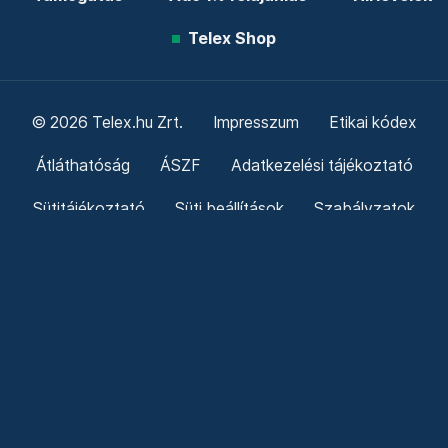
Telex Shop
© 2026 Telex.hu Zrt.
Impresszum
Etikai kódex
Átláthatóság
ÁSZF
Adatkezelési tájékoztató
Sütitájékoztató
Süti beállítások
Szabályzatok
Kommentelési szabályzat
Telex Sales