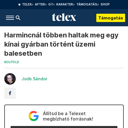
TELEX
AFTER
G7
KARAKTER
TÁMOGATÁS
SHOP
Támogatás
Harmincnál többen haltak meg egy
kínai gyárban történt üzemi
balesetben
KÜLFÖLD
Joób Sándor
Állítsd be a Telexet
megbízható forrásnak!