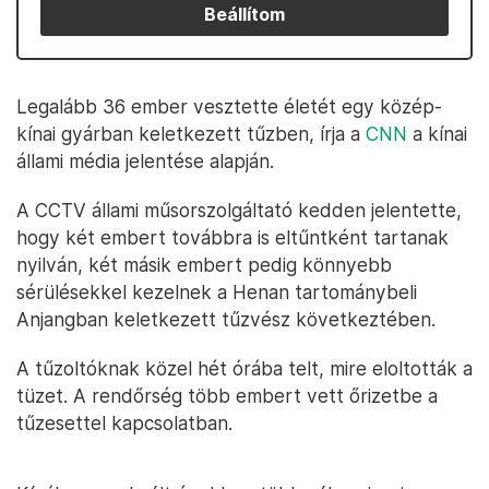
Beállítom
Legalább 36 ember vesztette életét egy közép-
kínai gyárban keletkezett tűzben, írja a
CNN
a kínai
állami média jelentése alapján.
A CCTV állami műsorszolgáltató kedden jelentette,
hogy két embert továbbra is eltűntként tartanak
nyilván, két másik embert pedig könnyebb
sérülésekkel kezelnek a Henan tartománybeli
Anjangban keletkezett tűzvész következtében.
A tűzoltóknak közel hét órába telt, mire eloltották a
tüzet. A rendőrség több embert vett őrizetbe a
tűzesettel kapcsolatban.