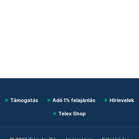
Támogatás
Adó 1% felajánlás
Hírlevelek
Telex Shop