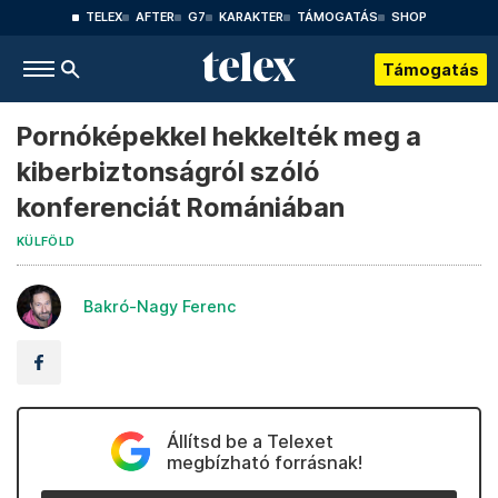
TELEX
AFTER
G7
KARAKTER
TÁMOGATÁS
SHOP
Támogatás
Pornóképekkel hekkelték meg a
kiberbiztonságról szóló
konferenciát Romániában
KÜLFÖLD
Bakró-Nagy Ferenc
Állítsd be a Telexet
megbízható forrásnak!