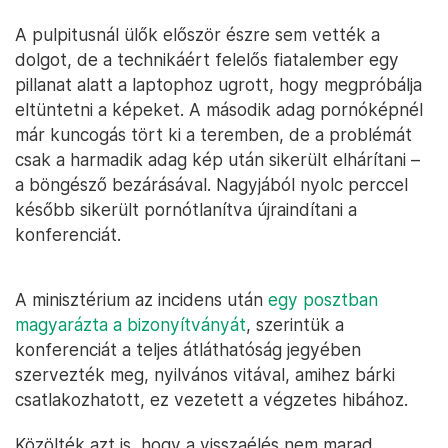
A pulpitusnál ülők először észre sem vették a
dolgot, de a technikáért felelős fiatalember egy
pillanat alatt a laptophoz ugrott, hogy megpróbálja
eltüntetni a képeket. A második adag pornóképnél
már kuncogás tört ki a teremben, de a problémát
csak a harmadik adag kép után sikerült elhárítani –
a böngésző bezárásával. Nagyjából nyolc perccel
később sikerült pornótlanítva újraindítani a
konferenciát.
A minisztérium az incidens után
egy posztban
magyarázta a bizonyítványát
, szerintük a
konferenciát a teljes átláthatóság jegyében
szervezték meg, nyilvános vitával, amihez bárki
csatlakozhatott, ez vezetett a végzetes hibához.
Közölték azt is, hogy a visszaélés nem marad