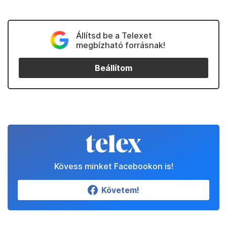
Állítsd be a Telexet
megbízható forrásnak!
Beállítom
Kövess minket Facebookon is!
Követem!