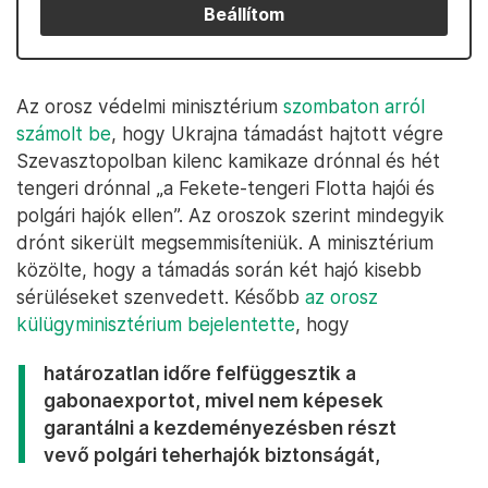
Beállítom
Az orosz védelmi minisztérium
szombaton arról
számolt be
, hogy Ukrajna támadást hajtott végre
Szevasztopolban kilenc kamikaze drónnal és hét
tengeri drónnal „a Fekete-tengeri Flotta hajói és
polgári hajók ellen”. Az oroszok szerint mindegyik
drónt sikerült megsemmisíteniük. A minisztérium
közölte, hogy a támadás során két hajó kisebb
sérüléseket szenvedett. Később
az orosz
külügyminisztérium bejelentette
, hogy
határozatlan időre felfüggesztik a
gabonaexportot, mivel nem képesek
garantálni a kezdeményezésben részt
vevő polgári teherhajók biztonságát,