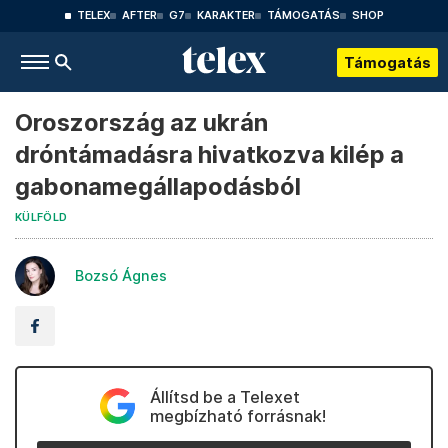
TELEX
AFTER
G7
KARAKTER
TÁMOGATÁS
SHOP
Támogatás
Oroszország az ukrán
dróntámadásra hivatkozva kilép a
gabonamegállapodásból
KÜLFÖLD
Bozsó Ágnes
Állítsd be a Telexet
megbízható forrásnak!