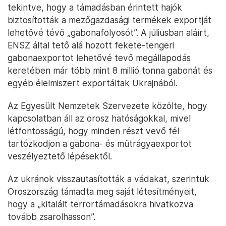
tekintve, hogy a támadásban érintett hajók
biztosították a mezőgazdasági termékek exportját
lehetővé tévő „gabonafolyosót”. A júliusban aláírt,
ENSZ által tető alá hozott fekete-tengeri
gabonaexportot lehetővé tevő megállapodás
keretében már több mint 8 millió tonna gabonát és
egyéb élelmiszert exportáltak Ukrajnából.
Az Egyesült Nemzetek Szervezete közölte, hogy
kapcsolatban áll az orosz hatóságokkal, mivel
létfontosságú, hogy minden részt vevő fél
tartózkodjon a gabona- és műtrágyaexportot
veszélyeztető lépésektől.
Az ukránok visszautasították a vádakat, szerintük
Oroszország támadta meg saját létesítményeit,
hogy a „kitalált terrortámadásokra hivatkozva
tovább zsarolhasson”.