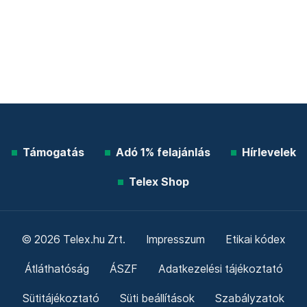
Támogatás
Adó 1% felajánlás
Hírlevelek
Telex Shop
© 2026 Telex.hu Zrt.
Impresszum
Etikai kódex
Átláthatóság
ÁSZF
Adatkezelési tájékoztató
Sütitájékoztató
Süti beállítások
Szabályzatok