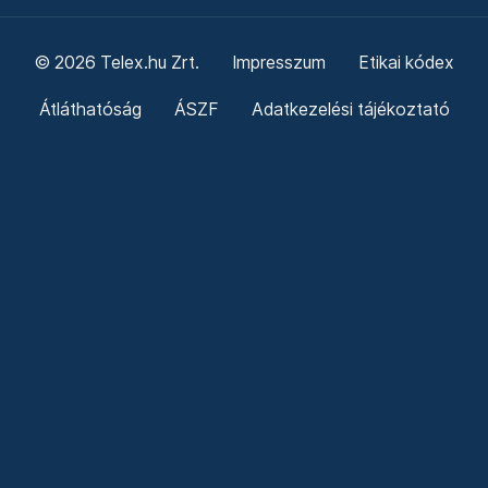
© 2026 Telex.hu Zrt.
Impresszum
Etikai kódex
Átláthatóság
ÁSZF
Adatkezelési tájékoztató
Sütitájékoztató
Süti beállítások
Szabályzatok
Kommentelési szabályzat
Telex Sales