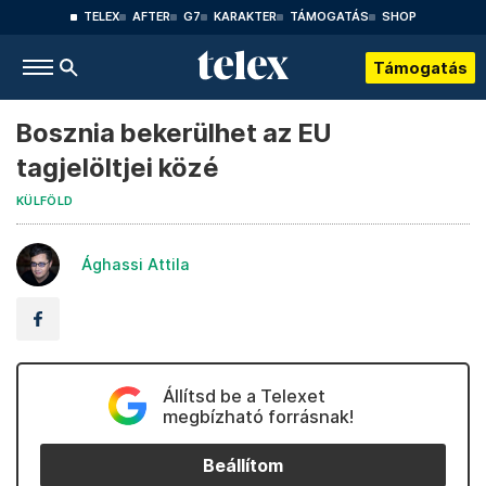
TELEX
AFTER
G7
KARAKTER
TÁMOGATÁS
SHOP
Támogatás
Bosznia bekerülhet az EU
tagjelöltjei közé
KÜLFÖLD
Ághassi Attila
Állítsd be a Telexet
megbízható forrásnak!
Beállítom