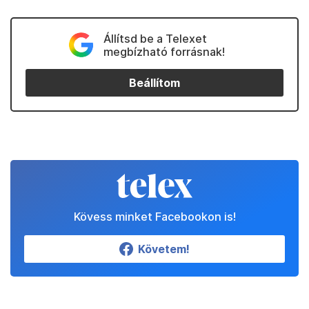
Állítsd be a Telexet
megbízható forrásnak!
Beállítom
Kövess minket Facebookon is!
Követem!