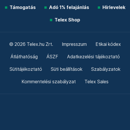
Támogatás
Adó 1% felajánlás
Hírlevelek
Telex Shop
© 2026 Telex.hu Zrt.
Impresszum
Etikai kódex
Átláthatóság
ÁSZF
Adatkezelési tájékoztató
Sütitájékoztató
Süti beállítások
Szabályzatok
Kommentelési szabályzat
Telex Sales