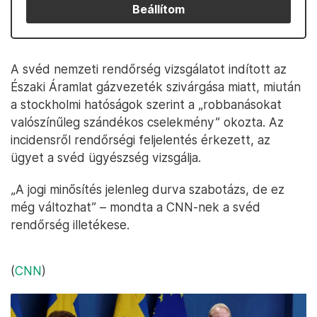
Beállítom
A svéd nemzeti rendőrség vizsgálatot indított az
Északi Áramlat gázvezeték szivárgása miatt, miután
a stockholmi hatóságok szerint a „robbanásokat
valószínűleg szándékos cselekmény” okozta. Az
incidensről rendőrségi feljelentés érkezett, az
ügyet a svéd ügyészség vizsgálja.
„A jogi minősítés jelenleg durva szabotázs, de ez
még változhat” – mondta a CNN-nek a svéd
rendőrség illetékese.
(
CNN
)