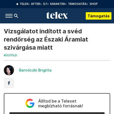
TELEX
AFTER
G7
KARAKTER
TÁMOGATÁS
SHOP
Támogatás
Vizsgálatot indított a svéd
rendőrség az Északi Áramlat
szivárgása miatt
KÜLFÖLD
Barnóczki Brigitta
Állítsd be a Telexet
megbízható forrásnak!