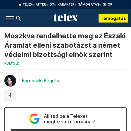
TELEX
AFTER
G7
KARAKTER
TÁMOGATÁS
SHOP
Támogatás
Moszkva rendelhette meg az Északi
Áramlat elleni szabotázst a német
védelmi bizottsági elnök szerint
KÜLFÖLD
Barnóczki Brigitta
Állítsd be a Telexet
megbízható forrásnak!