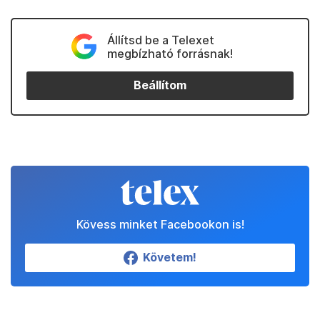
Állítsd be a Telexet
megbízható forrásnak!
Beállítom
Kövess minket Facebookon is!
Követem!