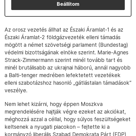
Beállítom
Az orosz vezetés állhat az Északi Áramlat-1 és az
Északi Áramlat-2 földgázvezeték elleni támadás
mögött a német szövetségi parlament (Bundestag)
védelmi bizottságának elnöke szerint. Marie-Agnes
Strack-Zimmermann szerint minél tovább tart és
minél brutálisabb az ukrajnai háború, annál nagyobb
a Balti-tenger medrében lefektetett vezetékek
elleni szabotázshoz hasonló „gátlástalan támadások”
veszélye.
Nem lehet kizárni, hogy éppen Moszkva
megrendelésére hajtják végre ezeket az akciókat,
méghozzá azzal a céllal, hogy súlyos feszültségeket
keltsenek a nyugati piacokon – fejtette ki a
kormányzó liberális Szabad Demokrata Párt (FDP)