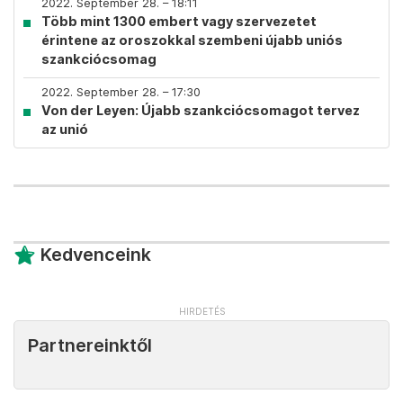
2022. September 28. – 18:11
Több mint 1300 embert vagy szervezetet
érintene az oroszokkal szembeni újabb uniós
szankciócsomag
2022. September 28. – 17:30
Von der Leyen: Újabb szankciócsomagot tervez
az unió
Kedvenceink
Partnereinktől