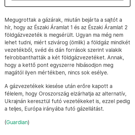
Megugrottak a gázárak, miután bejárta a sajtót a
hír, hogy az Északi Áramlat 1 és az Északi Áramlat 2
földgázvezeték is megsérült. Ugyan ma még nem
lehet tudni, miért szivárog (ömlik) a földgáz mindkét
vezetékből, svéd és dán források szerint valakik
felrobbanthatták a két földgázvezetéket. Annak,
hogy a kettő pont egyszerre hibásodjon meg
magától ilyen mértékben, nincs sok esélye.
A gázvezetékek kiesése után erőre kapott a
félelem, hogy Oroszország elzárhatja az alternatív,
Ukrajnán keresztül futó vezetékeket is, ezzel pedig
a teljes, Európa irányába futó gázellátást.
(
Guardian
)