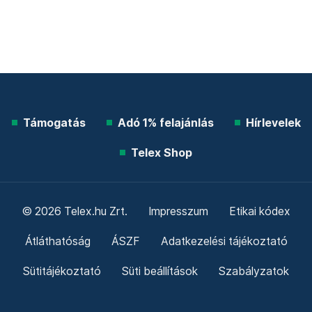
Támogatás
Adó 1% felajánlás
Hírlevelek
Telex Shop
© 2026 Telex.hu Zrt.
Impresszum
Etikai kódex
Átláthatóság
ÁSZF
Adatkezelési tájékoztató
Sütitájékoztató
Süti beállítások
Szabályzatok
Kommentelési szabályzat
Telex Sales