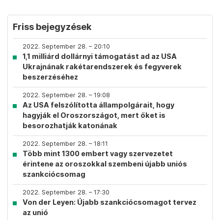
Friss bejegyzések
2022. September 28. – 20:10
1,1 milliárd dollárnyi támogatást ad az USA
Ukrajnának rakétarendszerek és fegyverek
beszerzéséhez
2022. September 28. – 19:08
Az USA felszólította állampolgárait, hogy
hagyják el Oroszországot, mert őket is
besorozhatják katonának
2022. September 28. – 18:11
Több mint 1300 embert vagy szervezetet
érintene az oroszokkal szembeni újabb uniós
szankciócsomag
2022. September 28. – 17:30
Von der Leyen: Újabb szankciócsomagot tervez
az unió