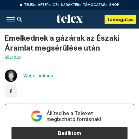
TELEX
AFTER
G7
KARAKTER
TÁMOGATÁS
SHOP
Támogatás
Emelkednek a gázárak az Északi
Áramlat megsérülése után
KÜLFÖLD
Weiler Vilmos
Állítsd be a Telexet
megbízható forrásnak!
Beállítom