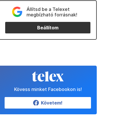
Állítsd be a Telexet
megbízható forrásnak!
Beállítom
Kövess minket Facebookon is!
Követem!