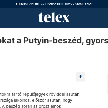
TELEX
AFTER
G7
KARAKTER
TÁMOGATÁS
SHOP
okat a Putyin-beszéd, gyor
tokra tartó repülőjegyek röviddel azután,
rszága lakóihoz, először azután, hogy
. A beszéd során az orosz elnök