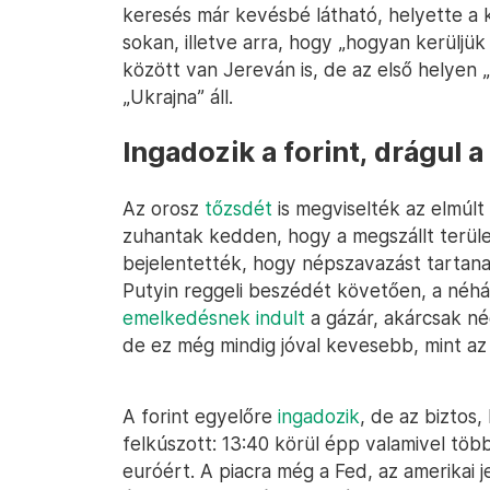
keresés már kevésbé látható, helyette a k
sokan, illetve arra, hogy „hogyan kerüljü
között van Jereván is, de az első helyen
„Ukrajna” áll.
Ingadozik a forint, drágul a
Az orosz
tőzsdét
is megviselték az elmúlt
zuhantak kedden, hogy a megszállt terület
bejelentették, hogy népszavazást tartana
Putyin reggeli beszédét követően, a néh
emelkedésnek indult
a gázár, akárcsak nég
de ez még mindig jóval kevesebb, mint az a
A forint egyelőre
ingadozik
, de az biztos
felkúszott: 13:40 körül épp valamivel több
euróért. A piacra még a Fed, az amerikai j