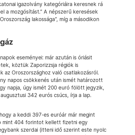
atonai igazolvány kategóriáira keresnek rá
k el a mozgósítást.” A népszerű keresések
 „Oroszország lakossága”, míg a másodikon
 gáz
 napok eseményei: már azután is óriásit
ek, köztük Zaporizzsja régiók is
k az Oroszországhoz való csatlakozásról.
ány napos csökkenés után ismét határozott
y napja, úgy ismét 200 euró fölött jegyzik,
ugusztusi 342 eurós csúcs, írja a lap.
, hogy a keddi 397-es euróár már megint
 mint 404 forintot kellett fizetni egy
egybank szerdai (itteni idő szerint este nyolc