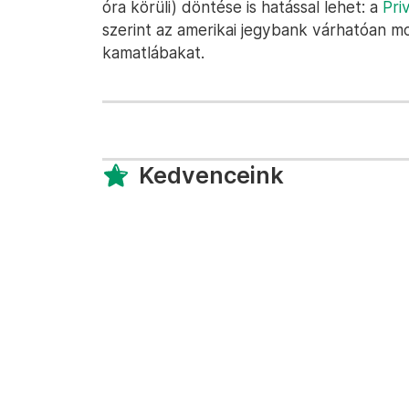
óra körüli) döntése is hatással lehet: a
Pri
szerint az amerikai jegybank várhatóan m
kamatlábakat.
Kedvenceink