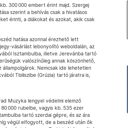
 kb. 300 000 embert érint majd. Szergej
tása szerint a behívás csak a hivatásos
et érinti, a diákokat és azokat, akik csak
eszéd hatása azonnal érezhető lett
egy-vásárlást lebonyolító weboldalán, az
vából Isztambulba, illetve Jerevánba tartó
zerűségük valószínűleg annak köszönhető,
z állampolgárok. Nemcsak ide lehetetlen
ából Tbiliszibe (Grúzia) tartó járatra is,
nrad Muzyka lengyel védelmi elemző
 80 000 rubelbe, vagyis kb. 535 ezer
tambulba tartó szerdai gépre, és az ára
míg végül elfogyott, de a beszéd után ők