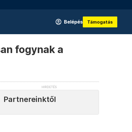
Belépés
Támogatás
san fogynak a
Partnereinktől