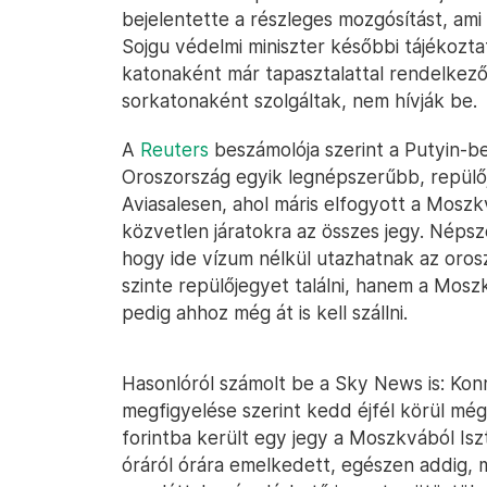
bejelentette a részleges mozgósítást, ami
Sojgu védelmi miniszter későbbi tájékozta
katonaként már tapasztalattal rendelkezők
sorkatonaként szolgáltak, nem hívják be.
A
Reuters
beszámolója szerint a Putyin-b
Oroszország egyik legnépszerűbb, repülőj
Aviasalesen, ahol máris elfogyott a Moszk
közvetlen járatokra az összes jegy. Néps
hogy ide vízum nélkül utazhatnak az oros
szinte repülőjegyet találni, hanem a Moszkv
pedig ahhoz még át is kell szállni.
Hasonlóról számolt be a Sky News is: Ko
megfigyelése szerint kedd éjfél körül még
forintba került egy jegy a Moszkvából Isz
óráról órára emelkedett, egészen addig, 