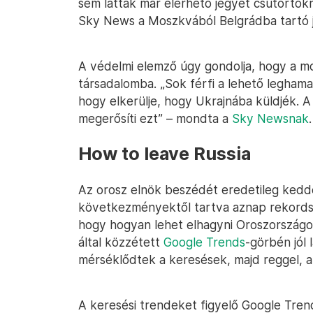
sem láttak már elérhető jegyet csütörtökr
Sky News a Moszkvából Belgrádba tartó já
A védelmi elemző úgy gondolja, hogy a mo
társadalomba. „Sok férfi a lehető leghama
hogy elkerülje, hogy Ukrajnába küldjék. 
megerősíti ezt” – mondta a
Sky Newsnak
.
How to leave Russia
Az orosz elnök beszédét eredetileg kedde
következményektől tartva aznap rekords
hogy hogyan lehet elhagyni Oroszországot
által közzétett
Google Trends
-görbén jól 
mérséklődtek a keresések, majd reggel, a b
A keresési trendeket figyelő Google Tren