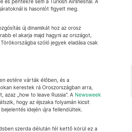
e és péntekre sem a Turkish Airlinesnál. A
ratoknál is hasonlót figyelt meg.
zgósítás új dinamikát hoz az orosz
rabb el akarja majd hagyni az országot,
A Törökországba szóló jegyek eladása csak
n estére várták élőben, és a
okan kerestek rá Oroszországban arra,
, azaz „how to leave Russia”. A
Newsweek
látszik, hogy az éjszaka folyamán kicsit
ejelentés idején újra fellendültek.
dsben szerda délután fél kettő körül ez a