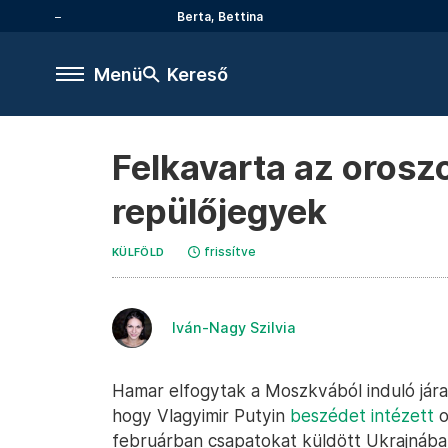
Berta, Bettina
Menü
Kereső
Felkavarta az orosz
repülőjegyek
frissítve
KÜLFÖLD
Iván-Nagy Szilvia
Hamar elfogytak a Moszkvából induló jára
hogy Vlagyimir Putyin
beszédet intézett
o
februárban csapatokat küldött Ukrajnába