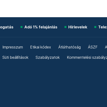
ogatás
Adó 1% felajánlás
Hírlevelek
Tele
Impresszum
Etikai kódex
Átláthatóság
ÁSZF
A
Süti beállítások
Szabályzatok
Kommentelési szabály