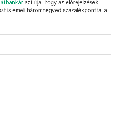
vátbankár
azt írja, hogy az előrejelzések
ost is emeli háromnegyed százalékponttal a