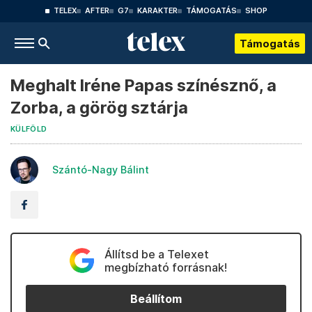
TELEX
AFTER
G7
KARAKTER
TÁMOGATÁS
SHOP
Támogatás
Meghalt Iréne Papas színésznő, a
Zorba, a görög sztárja
KÜLFÖLD
Szántó-Nagy Bálint
Állítsd be a Telexet
megbízható forrásnak!
Beállítom