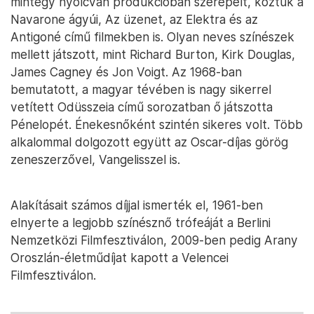
mintegy nyolcvan produkcióban szerepelt, köztük a
Navarone ágyúi, Az üzenet, az Elektra és az
Antigoné című filmekben is. Olyan neves színészek
mellett játszott, mint Richard Burton, Kirk Douglas,
James Cagney és Jon Voigt. Az 1968-ban
bemutatott, a magyar tévében is nagy sikerrel
vetített Odüsszeia című sorozatban ő játszotta
Pénelopét. Énekesnőként szintén sikeres volt. Több
alkalommal dolgozott együtt az Oscar-díjas görög
zeneszerzővel, Vangelisszel is.
Alakításait számos díjjal ismerték el, 1961-ben
elnyerte a legjobb színésznő trófeáját a Berlini
Nemzetközi Filmfesztiválon, 2009-ben pedig Arany
Oroszlán-életműdíjat kapott a Velencei
Filmfesztiválon.