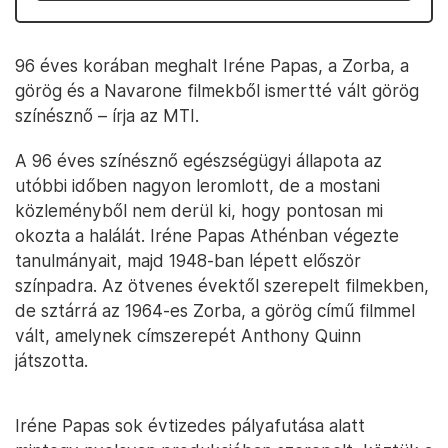
96 éves korában meghalt Iréne Papas, a Zorba, a
görög és a Navarone filmekből ismertté vált görög
színésznő – írja az MTI.
A 96 éves színésznő egészségügyi állapota az
utóbbi időben nagyon leromlott, de a mostani
közleményből nem derül ki, hogy pontosan mi
okozta a halálát. Iréne Papas Athénban végezte
tanulmányait, majd 1948-ban lépett először
színpadra. Az ötvenes évektől szerepelt filmekben,
de sztárrá az 1964-es Zorba, a görög című filmmel
vált, amelynek címszerepét Anthony Quinn
játszotta.
Iréne Papas sok évtizedes pályafutása alatt