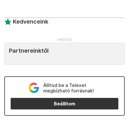
Kedvenceink
Partnereinktől
Állítsd be a Telexet
megbízható forrásnak!
Beállítom