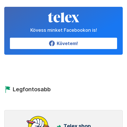
Kövess minket Facebookon is!
Követem!
Legfontosabb
Telex shop