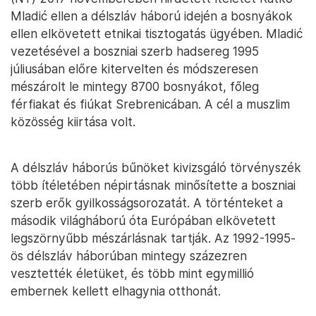
Mladić ellen a délszláv háború idején a bosnyákok
ellen elkövetett etnikai tisztogatás ügyében. Mladić
vezetésével a boszniai szerb hadsereg 1995
júliusában előre kitervelten és módszeresen
mészárolt le mintegy 8700 bosnyákot, főleg
férfiakat és fiúkat Srebrenicában. A cél a muszlim
közösség kiirtása volt.
A délszláv háborús bűnöket kivizsgáló törvényszék
több ítéletében népirtásnak minősítette a boszniai
szerb erők gyilkosságsorozatát. A történteket a
második világháború óta Európában elkövetett
legszörnyűbb mészárlásnak tartják. Az 1992-1995-
ös délszláv háborúban mintegy százezren
vesztették életüket, és több mint egymillió
embernek kellett elhagynia otthonát.