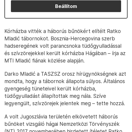
Beállítom
Kórházba vitték a háborús bűnökért elítélt Ratko
Mladić tábornokot. Bosznia-Hercegovina szerb
hadseregének volt parancsnoka tüdőgyulladással
és szívzörejekkel került kórházba Hágában – írja az
MTI Mladić fiának közlése alapján.
Darko Mladić a TASZSZ orosz hírügynökségnek azt
mondta, hogy a tábornok állapota súlyos. Általános
gyengeség tüneteivel került kórházba,
tüdőgyulladást állapítottak meg nála. Szíve
legyengült, szívzörejek jelentek meg – tette hozzá.
A volt Jugoszlávia területén elkövetett háborús
bűnöket vizsgáló hágai Nemzetközi Törvényszék
(NT) 2017 novemberében hirdetett ítéletet Ratko