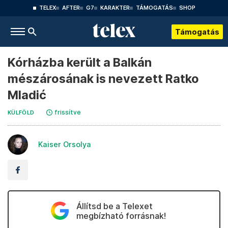
TELEX
AFTER
G7
KARAKTER
TÁMOGATÁS
SHOP
Támogatás
Kórházba került a Balkán
mészárosának is nevezett Ratko
Mladić
frissítve
KÜLFÖLD
Kaiser Orsolya
Állítsd be a Telexet
megbízható forrásnak!