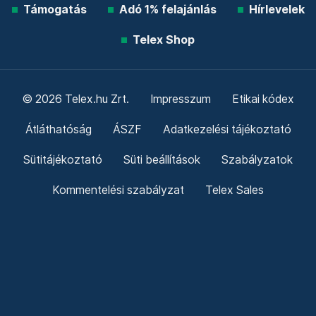
Támogatás
Adó 1% felajánlás
Hírlevelek
Telex Shop
© 2026 Telex.hu Zrt.
Impresszum
Etikai kódex
Átláthatóság
ÁSZF
Adatkezelési tájékoztató
Sütitájékoztató
Süti beállítások
Szabályzatok
Kommentelési szabályzat
Telex Sales