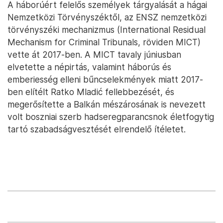
A háborúért felelős személyek tárgyalását a hágai
Nemzetközi Törvényszéktől, az ENSZ nemzetközi
törvényszéki mechanizmus (​​International Residual
Mechanism for Criminal Tribunals, röviden MICT)
vette át 2017-ben. A MICT tavaly júniusban
elvetette a népirtás, valamint háborús és
emberiesség elleni bűncselekmények miatt 2017-
ben elítélt Ratko Mladić fellebbezését, és
megerősítette a Balkán mészárosának is nevezett
volt boszniai szerb hadseregparancsnok életfogytig
tartó szabadságvesztését elrendelő ítéletet.