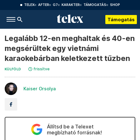
TELEX
AFTER
G7
KARAKTER
TÁMOGATÁS
SHOP
Támogatás
Legalább 12-en meghaltak és 40-en
megsérültek egy vietnámi
karaokebárban keletkezett tűzben
frissítve
KÜLFÖLD
Kaiser Orsolya
Állítsd be a Telexet
megbízható forrásnak!