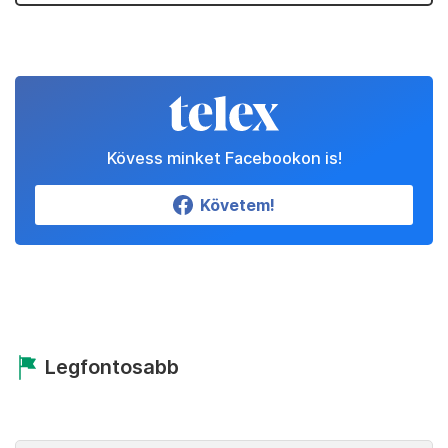
Kövess minket Facebookon is!
Követem!
Legfontosabb