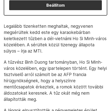
Beállítom
Legalább tizenketten meghaltak, negyvenen
megsérültek kedd este egy karaokebárban
keletkezett tűzben a dél-vietnámi Ho Si Minh-város
közelében. A sérültek közül tizenegy állapota
súlyos – írja az MTI.
A tűzvész Binh Duong tartományban, Ho Si Minh-
város közelében, egy ipartelepen történt. Egy helyi
tisztviselő arról számolt be az AFP francia
hírügynökségnek, hogy a helyszínre
mentőcsapatok érkeztek, a romok között további
áldozatokat keresnek. A tűz okát még nem
állapították meg.
A lángok elpusztították a négyemeletes épület