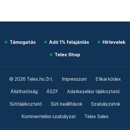
Támogatás
Adó 1% felajánlás
Hírlevelek
Telex Shop
© 2026 Telex.hu Zrt.
Impresszum
Etikai kódex
Átláthatóság
ÁSZF
Adatkezelési tájékoztató
Sütitájékoztató
Süti beállítások
Szabályzatok
Kommentelési szabályzat
Telex Sales