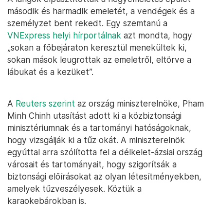
második és harmadik emeletét, a vendégek és a
személyzet bent rekedt. Egy szemtanú a
VNExpress helyi hírportálnak
azt mondta, hogy
„sokan a főbejáraton keresztül menekültek ki,
sokan mások leugrottak az emeletről, eltörve a
lábukat és a kezüket”.
A
Reuters szerint
az ország miniszterelnöke, Pham
Minh Chinh utasítást adott ki a közbiztonsági
minisztériumnak és a tartományi hatóságoknak,
hogy vizsgálják ki a tűz okát. A miniszterelnök
egyúttal arra szólította fel a délkelet-ázsiai ország
városait és tartományait, hogy szigorítsák a
biztonsági előírásokat az olyan létesítményekben,
amelyek tűzveszélyesek. Köztük a
karaokebárokban is.