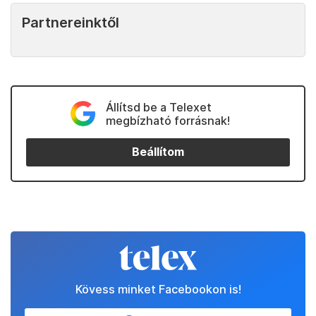
Partnereinktől
Állítsd be a Telexet
megbízható forrásnak!
Beállítom
Kövess minket Facebookon is!