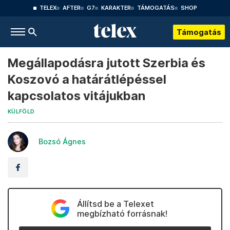
TELEX
AFTER
G7
KARAKTER
TÁMOGATÁS
SHOP
Támogatás
Megállapodásra jutott Szerbia és
Koszovó a határátlépéssel
kapcsolatos vitájukban
KÜLFÖLD
Bozsó Ágnes
Állítsd be a Telexet
megbízható forrásnak!