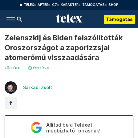
TELEX
AFTER
G7
KARAKTER
TÁMOGATÁS
SHOP
Támogatás
Zelenszkij és Biden felszólították
Oroszországot a zaporizzsjai
atomerőmű visszaadására
frissítve
KÜLFÖLD
Sarkadi Zsolt
Állítsd be a Telexet
megbízható forrásnak!