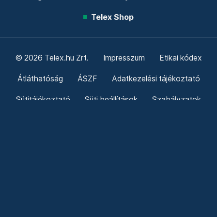
Telex Shop
© 2026 Telex.hu Zrt.
Impresszum
Etikai kódex
Átláthatóság
ÁSZF
Adatkezelési tájékoztató
Sütitájékoztató
Süti beállítások
Szabályzatok
Kommentelési szabályzat
Telex Sales