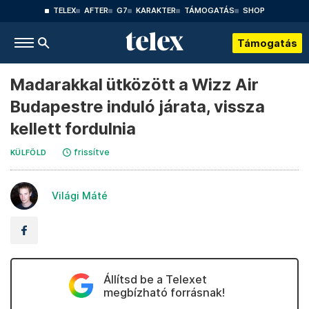
TELEX
AFTER
G7
KARAKTER
TÁMOGATÁS
SHOP
Támogatás
Madarakkal ütközött a Wizz Air
Budapestre induló járata, vissza
kellett fordulnia
frissítve
KÜLFÖLD
Világi Máté
Állítsd be a Telexet
megbízható forrásnak!