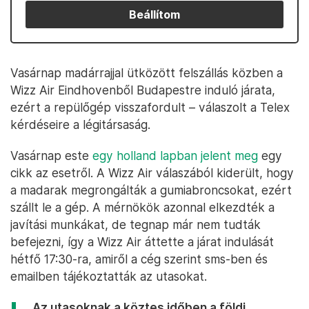
Beállítom
Vasárnap madárrajjal ütközött felszállás közben a
Wizz Air Eindhovenből Budapestre induló járata,
ezért a repülőgép visszafordult – válaszolt a Telex
kérdéseire a légitársaság.
Vasárnap este
egy holland lapban jelent meg
egy
cikk az esetről. A Wizz Air válaszából kiderült, hogy
a madarak megrongálták a gumiabroncsokat, ezért
szállt le a gép. A mérnökök azonnal elkezdték a
javítási munkákat, de tegnap már nem tudták
befejezni, így a Wizz Air áttette a járat indulását
hétfő 17:30-ra, amiről a cég szerint sms-ben és
emailben tájékoztatták az utasokat.
„Az utasoknak a köztes időben a földi