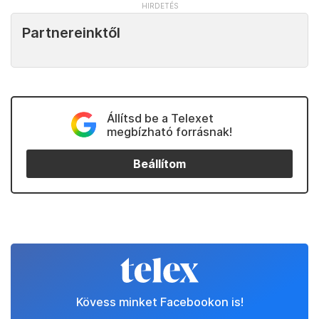
Partnereinktől
Állítsd be a Telexet
megbízható forrásnak!
Beállítom
Kövess minket Facebookon is!