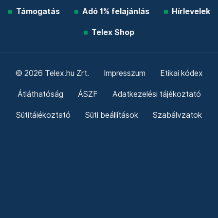
Támogatás
Adó 1% felajánlás
Hírlevelek
Telex Shop
© 2026 Telex.hu Zrt.
Impresszum
Etikai kódex
Átláthatóság
ÁSZF
Adatkezelési tájékoztató
Sütitájékoztató
Süti beállítások
Szabályzatok
Kommentelési szabályzat
Telex Sales