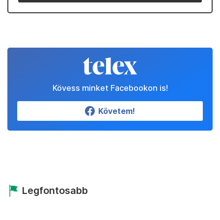
Kövess minket Facebookon is!
Követem!
Legfontosabb