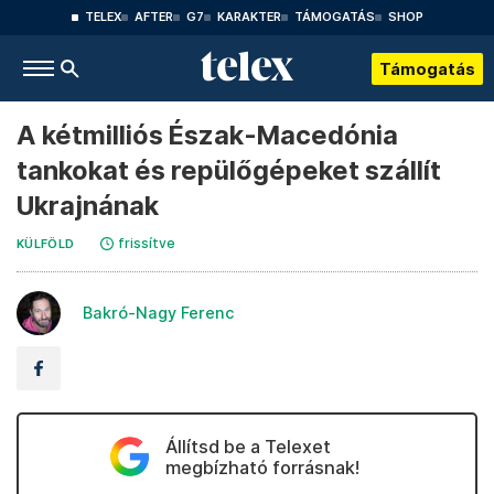
TELEX
AFTER
G7
KARAKTER
TÁMOGATÁS
SHOP
Támogatás
A kétmilliós Észak-Macedónia
tankokat és repülőgépeket szállít
Ukrajnának
frissítve
KÜLFÖLD
Bakró-Nagy Ferenc
Állítsd be a Telexet
megbízható forrásnak!