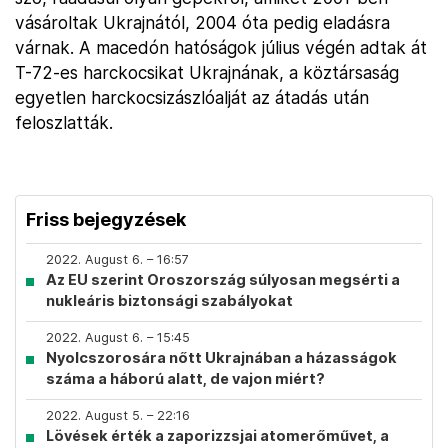
vásároltak Ukrajnától, 2004 óta pedig eladásra
várnak. A macedón hatóságok július végén adtak át
T-72-es harckocsikat Ukrajnának, a köztársaság
egyetlen harckocsizászlóalját az átadás után
feloszlatták.
Friss bejegyzések
2022. August 6. – 16:57
Az EU szerint Oroszország súlyosan megsérti a
nukleáris biztonsági szabályokat
2022. August 6. – 15:45
Nyolcszorosára nőtt Ukrajnában a házasságok
száma a háború alatt, de vajon miért?
2022. August 5. – 22:16
Lövések érték a zaporizzsjai atomerőművet, a