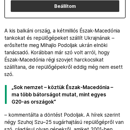
Beállítom
A kis balkáni ország, a kétmilliós Észak-Macedónia
tankokat és repülőgépeket szállít Ukrajnának –
erősítette meg Mihajlo Podoljak ukrán elnöki
tanácsadó. Korábban már szó volt arról, hogy
Észak-Macedónia régi szovjet harckocsikat
szállítana, de repülőgépekről eddig még nem esett
szó.
„Sok nemzet – köztük Észak-Macedónia –
ma több bátorságot mutat, mint egyes
G20-as országok”
– kommentálta a döntést Podoljak. A hírek szerint
négy Szuhoj Szu–25 sugárhajtású repülőgépről van
szó, ráadásul olyan gépekről, amiket 2001-ben