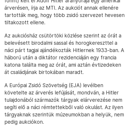
forint) kelt el Adolf Hitler aranyórája egy amerikai
árverésen, írja az MTI. Az aukciót annak ellenére
tartották meg, hogy több zsidó szervezet hevesen
tiltakozott ellene.
Az aukciósház csütörtöki közlése szerint az órát a
belevésett birodalmi sassal és horogkereszttel a
náci párt tagjai ajándékozták Hitlernek 1933-ban. A
háború után a diktátor rezidenciáján egy francia
katona találta meg az órát, ami aztán évtizedeken
át családjának birtokában maradt.
A Európai Zsidó Szövetség (EJA) levélben
követelte az árverés lefújását, mondván, a Hitler
tulajdonából származók tárgyak elárverezése nem
segíti elő a náci rémtettekből való okulást. Az ilyen
tárgyaknak szerintük múzeumokban a helyük, nem
pedig aukciókon.