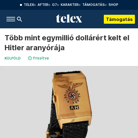
TELEX
AFTER
G7
KARAKTER
TÁMOGATÁS
SHOP
Támogatás
Több mint egymillió dollárért kelt el
Hitler aranyórája
frissítve
KÜLFÖLD