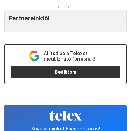
Partnereinktől
Állítsd be a Telexet
megbízható forrásnak!
Beállítom
Kövess minket Facebookon is!