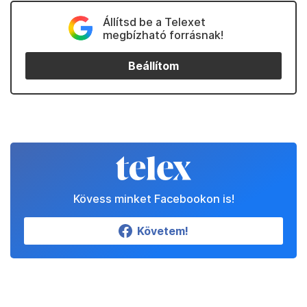
Állítsd be a Telexet
megbízható forrásnak!
Beállítom
Kövess minket Facebookon is!
Követem!