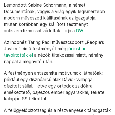
Lemondott Sabine Schormann, a német
Documentának, vagyis a világ egyik legismertebb
modern művészeti kiállításának az igazgatója,
miután korábban egy kiállított festményt
antiszemitizmussal vádoltak – írja a
DW.
Az indonéz Taring Padi művészcsoport „People’s
Justice” című festményét még
júniusban
távolították el
a nézők tiltakozásai miatt, néhány
nappal a megnyitó után.
A festményen antiszemita motívumok láthatóak:
például egy disznóarcú alak Dávid-csillaggal
díszített sállal, illetve egy ortodox zsidókra
emlékeztető, pajeszos ember agyarakkal, fekete
kalapján SS felirattal.
A felügyelőbizottság és a részvényesek támogatták