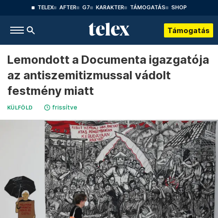
TELEX
AFTER
G7
KARAKTER
TÁMOGATÁS
SHOP
Támogatás
Lemondott a Documenta igazgatója
az antiszemitizmussal vádolt
festmény miatt
frissítve
KÜLFÖLD