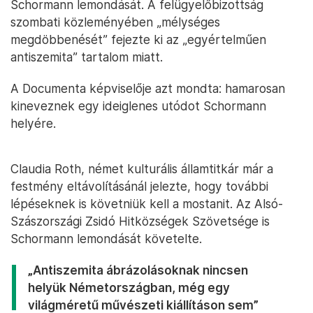
Schormann lemondását. A felügyelőbizottság
szombati közleményében „mélységes
megdöbbenését” fejezte ki az „egyértelműen
antiszemita” tartalom miatt.
A Documenta képviselője azt mondta: hamarosan
kineveznek egy ideiglenes utódot Schormann
helyére.
Claudia Roth, német kulturális államtitkár már a
festmény eltávolításánál jelezte, hogy további
lépéseknek is követniük kell a mostanit. Az Alsó-
Szászországi Zsidó Hitközségek Szövetsége is
Schormann lemondását követelte.
„Antiszemita ábrázolásoknak nincsen
helyük Németországban, még egy
világméretű művészeti kiállításon sem”