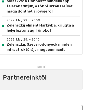
Moszkva: A Donbaszt mindenképp
felszabadítjuk, a többi ukrán terület
maga dönthet a jövőjéről
2022. May 29. – 20:59
Zelenszkij elment Harkivba, kirúgta a
helyi biztonsági főnököt
2022. May 29. – 20:10
Zelenszkij: Szeverodonyeck minden
infrastruktúrája megsemmisült
Partnereinktől