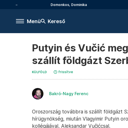
Domonkos, Dominika
Menü
Kereső
Putyin és Vučić meg
szállít földgázt Sze
frissítve
KÜLFÖLD
Bakró-Nagy Ferenc
Oroszország továbbra is szállít földgázt 
hírügynökség, miután Vlagyimir Putyin oro
kollégájával, Aleksandar Vučićcsal.