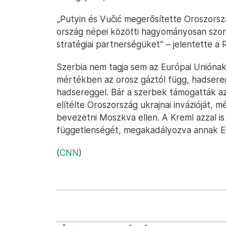
„Putyin és Vučić megerősítette Oroszorsz
ország népei közötti hagyományosan szor
stratégiai partnerségüket” – jelentette a 
Szerbia nem tagja sem az Európai Uniónak
mértékben az orosz gáztól függ, hadsereg
hadsereggel. Bár a szerbek támogatták az
elítélte Oroszország ukrajnai invázióját,
bevezetni Moszkva ellen. A Kreml azzal is
függetlenségét, megakadályozva annak E
(
CNN
)