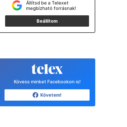
Állítsd be a Telexet
megbízható forrásnak!
Beállítom
Kövess minket Facebookon is!
Követem!