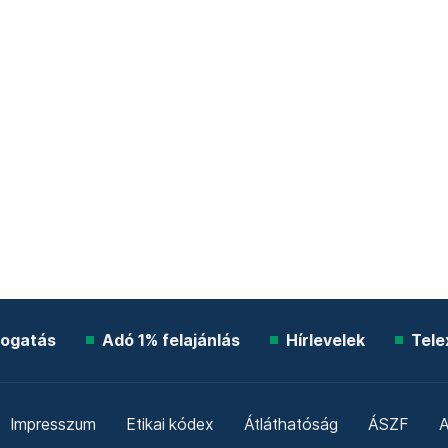
ogatás
Adó 1% felajánlás
Hírlevelek
Tele
Impresszum
Etikai kódex
Átláthatóság
ÁSZF
A