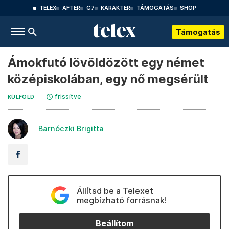
TELEX
AFTER
G7
KARAKTER
TÁMOGATÁS
SHOP
Támogatás
Ámokfutó lövöldözött egy német
középiskolában, egy nő megsérült
frissítve
KÜLFÖLD
Barnóczki Brigitta
Állítsd be a Telexet
megbízható forrásnak!
Beállítom