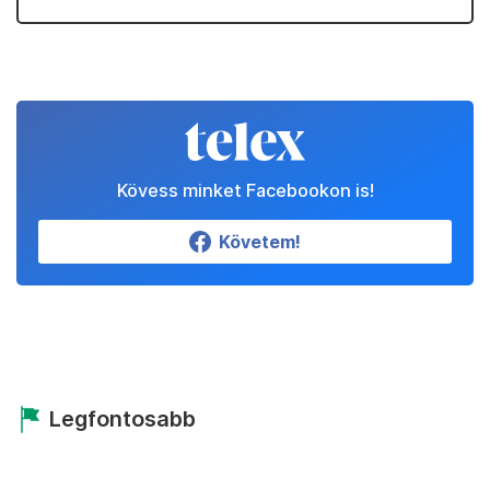
Kövess minket Facebookon is!
Követem!
Legfontosabb