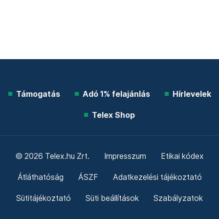
Támogatás
Adó 1% felajánlás
Hírlevelek
Telex Shop
© 2026 Telex.hu Zrt.
Impresszum
Etikai kódex
Átláthatóság
ÁSZF
Adatkezelési tájékoztató
Sütitájékoztató
Süti beállítások
Szabályzatok