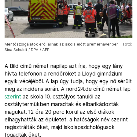
Mentőszolgálatok erői állnak az iskola előtt Bremerhavenben – Fotó:
Sina Schuldt / DPA / AFP
A Bild című német napilap azt írja, hogy egy lány
hívta telefonon a rendőröket a Lloyd gimnázium
egyik vécéjéből. A lap úgy tudja, hogy egy nő sérült
meg az incidens során. A nord24.de című német lap
szerint
az iskola 10. osztályos tanulói az
osztálytermükben maradtak és elbarikádozták
magukat. 12 óra 20 perc körül az első diákok
elhagyhatták az épületet, a hatóságok név szerint
regisztrálták őket, majd iskolapszichológusok
fogadták őket.