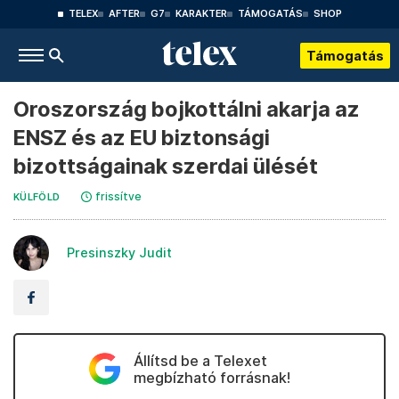
TELEX
AFTER
G7
KARAKTER
TÁMOGATÁS
SHOP
Támogatás
Oroszország bojkottálni akarja az
ENSZ és az EU biztonsági
bizottságainak szerdai ülését
frissítve
KÜLFÖLD
Presinszky Judit
Állítsd be a Telexet
megbízható forrásnak!