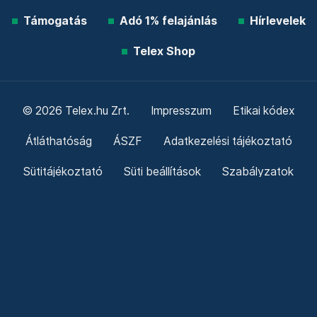
Támogatás
Adó 1% felajánlás
Hírlevelek
Telex Shop
© 2026 Telex.hu Zrt.
Impresszum
Etikai kódex
Átláthatóság
ÁSZF
Adatkezelési tájékoztató
Sütitájékoztató
Süti beállítások
Szabályzatok
Kommentelési szabályzat
Telex Sales