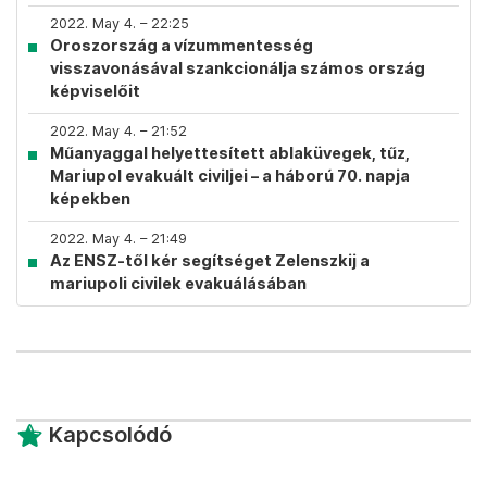
2022. May 4. – 22:25
Oroszország a vízummentesség
visszavonásával szankcionálja számos ország
képviselőit
2022. May 4. – 21:52
Műanyaggal helyettesített ablaküvegek, tűz,
Mariupol evakuált civiljei – a háború 70. napja
képekben
2022. May 4. – 21:49
Az ENSZ-től kér segítséget Zelenszkij a
mariupoli civilek evakuálásában
Kapcsolódó