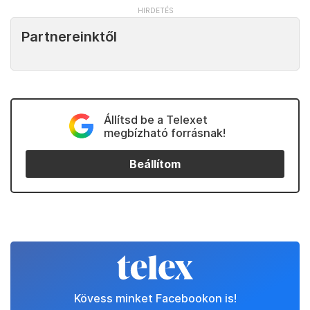
Partnereinktől
Állítsd be a Telexet
megbízható forrásnak!
Beállítom
Kövess minket Facebookon is!